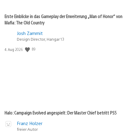
Erste Einblicke in das Gameplay der Erweiterung „Man of Honor“ von
Mafia: The Old Country
Josh Zammit
Design Director, Hangar 13
Veröffentlichungsdatum:
89
4. Aug 2026
Halo: Campaign Evolved angespielt: Der Master Chief betritt PS5
Franz Holzer
freier Autor