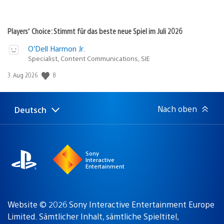
Players’ Choice: Stimmt für das beste neue Spiel im Juli 2026
O’Dell Harmon Jr.
Specialist, Content Communications, SIE
Veröffentlichungsdatum:
8
3. Aug 2026
Nach oben
Deutsch
Select
Aktuelle
a
Region:
region
Sony
Interactive
Entertainment
Website © 2026 Sony Interactive Entertainment Europe
Limited. Sämtlicher Inhalt, sämtliche Spieltitel,