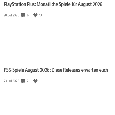
PlayStation Plus: Monatliche Spiele für August 2026
Veröffentlichungsdatum:
6
13
28. Jul 2026
PS5-Spiele August 2026: Diese Releases erwarten euch
Veröffentlichungsdatum:
2
11
23. Jul 2026