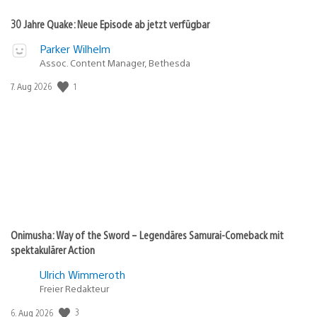
30 Jahre Quake: Neue Episode ab jetzt verfügbar
Parker Wilhelm
Assoc. Content Manager, Bethesda
Veröffentlichungsdatum:
1
7. Aug 2026
Onimusha: Way of the Sword – Legendäres Samurai-Comeback mit
spektakulärer Action
Ulrich Wimmeroth
Freier Redakteur
Veröffentlichungsdatum:
3
6. Aug 2026