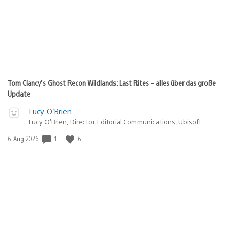
Tom Clancy’s Ghost Recon Wildlands: Last Rites – alles über das große
Update
Lucy O’Brien
Lucy O’Brien, Director, Editorial Communications, Ubisoft
Veröffentlichungsdatum:
1
6
6. Aug 2026