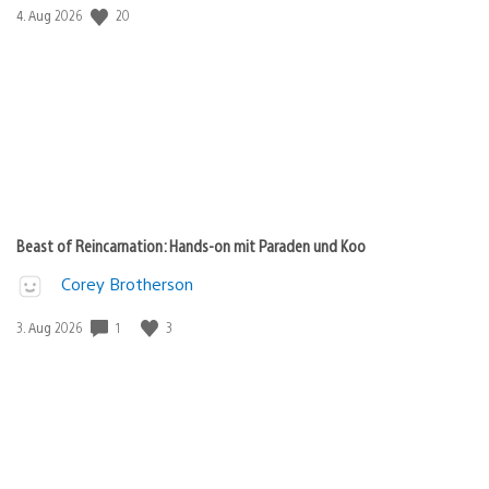
Veröffentlichungsdatum:
20
4. Aug 2026
Beast of Reincarnation: Hands-on mit Paraden und Koo
Corey Brotherson
Veröffentlichungsdatum:
1
3
3. Aug 2026