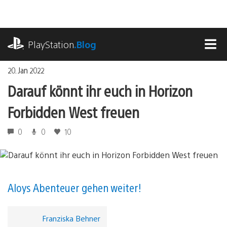
Zum
Inhalt
springen
playstation.com
PlayStation
.Blog
MEN
20. Jan 2022
Darauf könnt ihr euch in Horizon
Forbidden West freuen
0
0
10
Aloys Abenteuer gehen weiter!
Franziska Behner