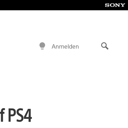
Anmelden
Suche
f PS4