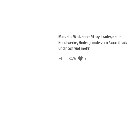
Marvel‘s Wolverine: Story-Trailer, neue
Kunstwerke, Hintergründe zum Soundtrack
und noch viel mehr
Veröffentlichungsdatum:
7
24. Jul 2026