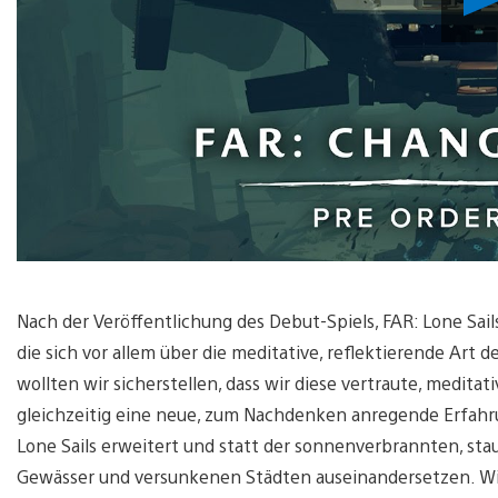
Nach der Veröffentlichung des Debut-Spiels, FAR: Lone Sa
die sich vor allem über die meditative, reflektierende Art 
wollten wir sicherstellen, dass wir diese vertraute, medi
gleichzeitig eine neue, zum Nachdenken anregende Erfah
Lone Sails erweitert und statt der sonnenverbrannten, sta
Gewässer und versunkenen Städten auseinandersetzen. W