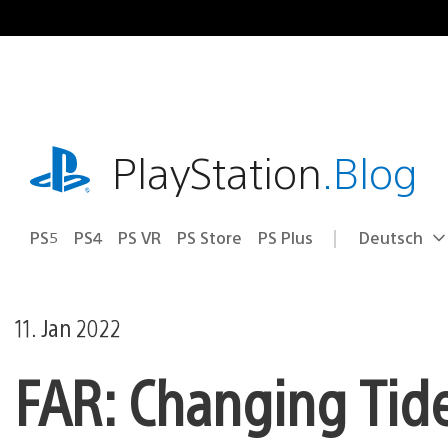
Zum
Inhalt
springen
playstation.com
PlayStation
.Blog
PS5
PS4
PS VR
PS Store
PS Plus
Deutsch
Select
Aktuelle
a
Region:
region
11. Jan 2022
FAR: Changing Tide