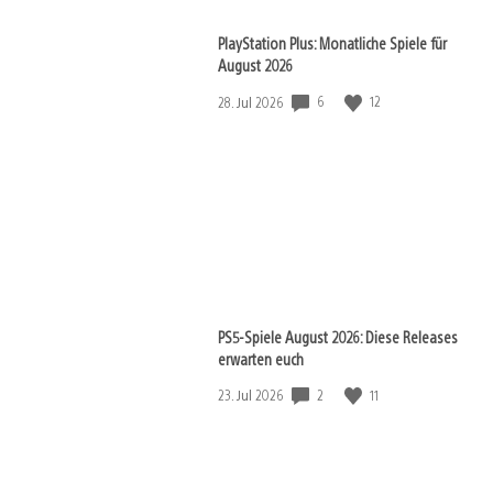
PlayStation Plus: Monatliche Spiele für
August 2026
Veröffentlichungsdatum:
6
12
28. Jul 2026
PS5-Spiele August 2026: Diese Releases
erwarten euch
Veröffentlichungsdatum:
2
11
23. Jul 2026