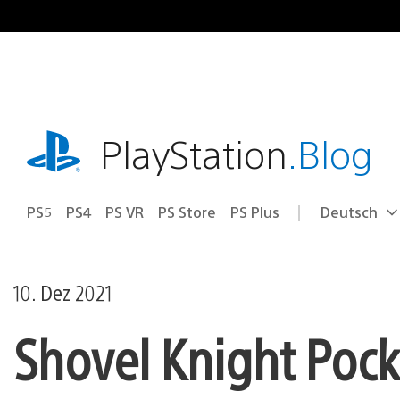
Zum
Inhalt
springen
playstation.com
PlayStation
.Blog
PS5
PS4
PS VR
PS Store
PS Plus
Deutsch
Select
Aktuelle
a
Region:
region
10. Dez 2021
Shovel Knight Poc