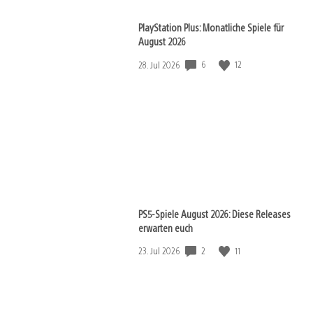
PlayStation Plus: Monatliche Spiele für
August 2026
Veröffentlichungsdatum:
6
12
28. Jul 2026
PS5-Spiele August 2026: Diese Releases
erwarten euch
Veröffentlichungsdatum:
2
11
23. Jul 2026