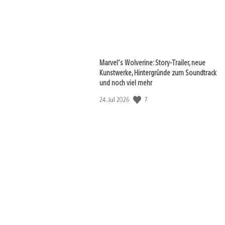
Marvel‘s Wolverine: Story-Trailer, neue
Kunstwerke, Hintergründe zum Soundtrack
und noch viel mehr
Veröffentlichungsdatum:
7
24. Jul 2026