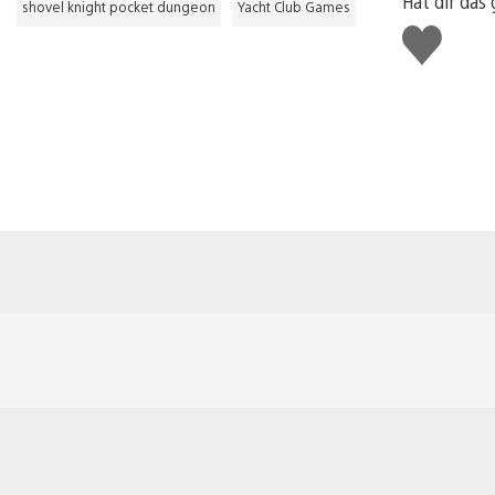
Hat dir das 
shovel knight pocket dungeon
Yacht Club Games
Gefällt
mir