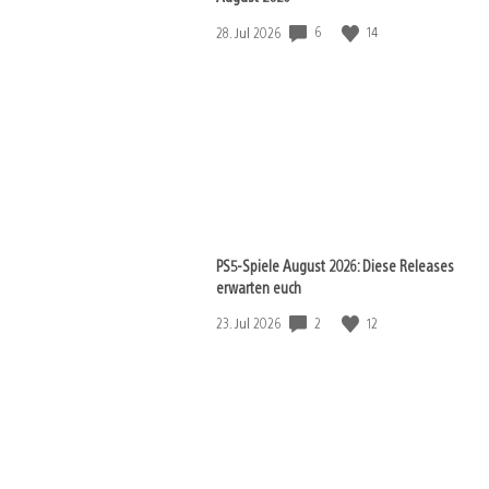
Veröffentlichungsdatum:
6
14
28. Jul 2026
PS5-Spiele August 2026: Diese Releases
erwarten euch
Veröffentlichungsdatum:
2
12
23. Jul 2026