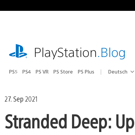
Zum
Inhalt
springen
playstation.com
PlayStation
.Blog
PS5
PS4
PS VR
PS Store
PS Plus
Deutsch
Select
Aktuelle
a
Region:
region
27. Sep 2021
Stranded Deep: Up