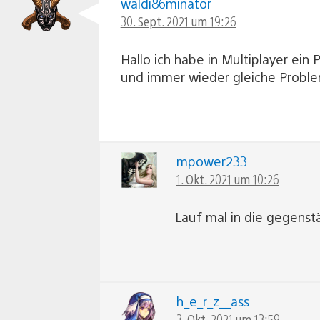
waldi86minator
30. Sept. 2021 um 19:26
Hallo ich habe in Multiplayer ei
und immer wieder gleiche Proble
mpower233
1. Okt. 2021 um 10:26
Lauf mal in die gegenst
h_e_r_z__ass
3. Okt. 2021 um 13:59