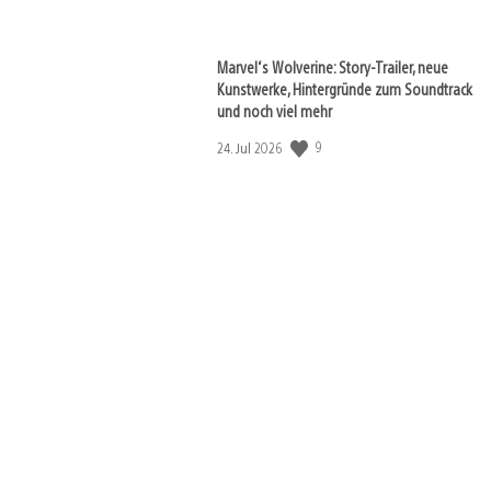
Marvel‘s Wolverine: Story-Trailer, neue
Kunstwerke, Hintergründe zum Soundtrack
und noch viel mehr
Veröffentlichungsdatum:
9
24. Jul 2026