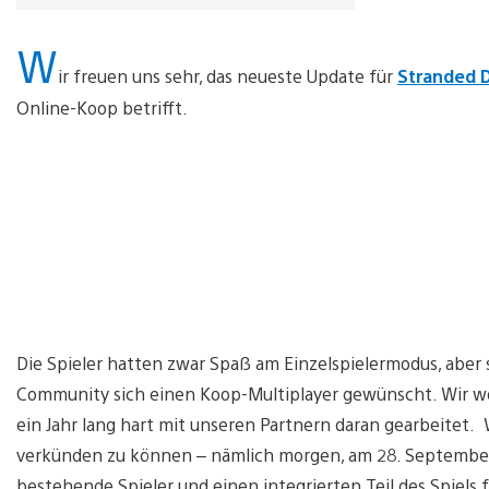
W
ir freuen uns sehr, das neueste Update für
Stranded 
Online-Koop betrifft.
Die Spieler hatten zwar Spaß am Einzelspielermodus, aber s
Community sich einen Koop-Multiplayer gewünscht. Wir w
ein Jahr lang hart mit unseren Partnern daran gearbeitet.
verkünden zu können – nämlich morgen, am 28. September!
bestehende Spieler und einen integrierten Teil des Spiels 