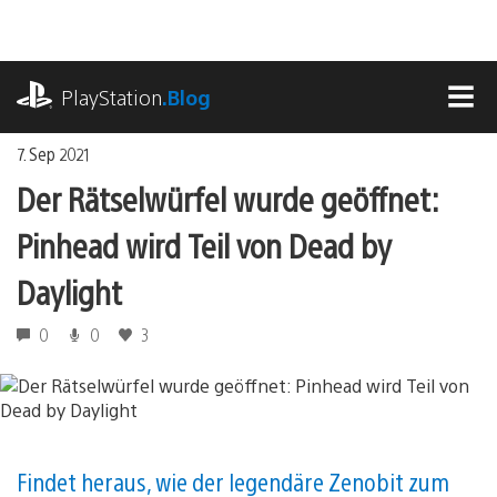
Zum
Inhalt
springen
playstation.com
PlayStation
.Blog
MEN
7. Sep 2021
Der Rätselwürfel wurde geöffnet:
Pinhead wird Teil von Dead by
Daylight
0
0
3
Findet heraus, wie der legendäre Zenobit zum