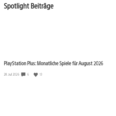
Spotlight Beiträge
PlayStation Plus: Monatliche Spiele für August 2026
Veröffentlichungsdatum:
6
13
28. Jul 2026