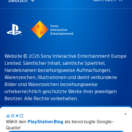
Deutsch
Select
Aktuelle
a
Region:
region
Sony
Interactive
Entertainment
Website © 2026 Sony Interactive Entertainment Europe
Limited. Sämtlicher Inhalt, sämtliche Spieltitel,
Handelsnamen beziehungsweise Aufmachungen,
Warenzeichen, Illustrationen und damit verbundene
Bilder sind Warenzeichen beziehungsweise
urheberrechtlich geschützte Werke ihrer jeweiligen
Besitzer. Alle Rechte vorbehalten.
✕
△○✕☐
Nutzungsbedingungen
Datenschutzrichtlinie
Wählt den
PlayStation Blog
als bevorzugte Google-
Quelle!
Rechtliche Hinweise