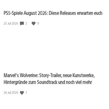
PS5-Spiele August 2026: Diese Releases erwarten euch
Veröffentlichungsdatum:
2
11
23. Jul 2026
Marvel‘s Wolverine: Story-Trailer, neue Kunstwerke,
Hintergründe zum Soundtrack und noch viel mehr
Veröffentlichungsdatum:
7
24. Jul 2026