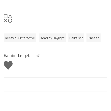
Behaviour Interactive
Dead by Daylight
Hellraiser
Pinhead
Hat dir das gefallen?
Gefällt
mir