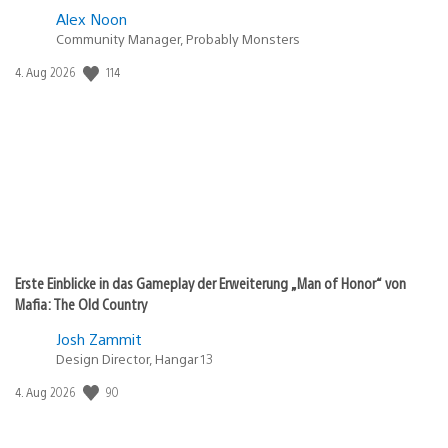
Alex Noon
Community Manager, Probably Monsters
Veröffentlichungsdatum:
114
4. Aug 2026
Erste Einblicke in das Gameplay der Erweiterung „Man of Honor“ von
Mafia: The Old Country
Josh Zammit
Design Director, Hangar 13
Veröffentlichungsdatum:
90
4. Aug 2026