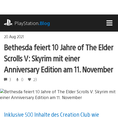
Zum
Inhalt
springen
playstation.com
PlayStation
.Blog
MEN
20. Aug 2021
Bethesda feiert 10 Jahre of The Elder
Scrolls V: Skyrim mit einer
Anniversary Edition am 11. November
3
0
23
Inklusive 500 Inhalte des Creation Club wie