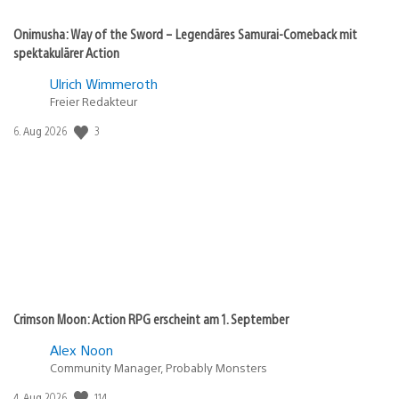
Onimusha: Way of the Sword – Legendäres Samurai-Comeback mit
spektakulärer Action
Ulrich Wimmeroth
Freier Redakteur
Veröffentlichungsdatum:
3
6. Aug 2026
Crimson Moon: Action RPG erscheint am 1. September
Alex Noon
Community Manager, Probably Monsters
Veröffentlichungsdatum:
114
4. Aug 2026