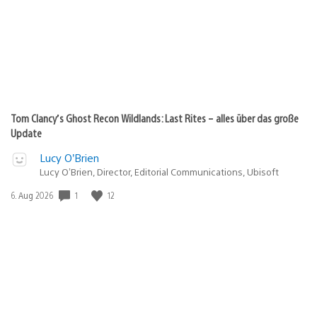
Tom Clancy’s Ghost Recon Wildlands: Last Rites – alles über das große
Update
Lucy O’Brien
Lucy O’Brien, Director, Editorial Communications, Ubisoft
Veröffentlichungsdatum:
1
12
6. Aug 2026