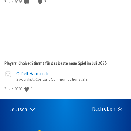
Veröffentlichungsdatum:
1
3
3. Aug 2026
Players’ Choice: Stimmt für das beste neue Spiel im Juli 2026
O’Dell Harmon Jr.
Specialist, Content Communications, SIE
Veröffentlichungsdatum:
9
3. Aug 2026
Nach oben
Deutsch
Select
Aktuelle
a
Region:
region