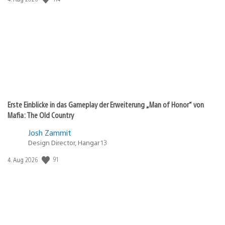
Erste Einblicke in das Gameplay der Erweiterung „Man of Honor“ von
Mafia: The Old Country
Josh Zammit
Design Director, Hangar 13
Veröffentlichungsdatum:
91
4. Aug 2026