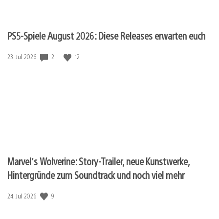
PS5-Spiele August 2026: Diese Releases erwarten euch
Veröffentlichungsdatum:
2
12
23. Jul 2026
Marvel‘s Wolverine: Story-Trailer, neue Kunstwerke,
Hintergründe zum Soundtrack und noch viel mehr
Veröffentlichungsdatum:
9
24. Jul 2026