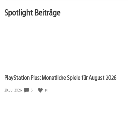
Spotlight Beiträge
PlayStation Plus: Monatliche Spiele für August 2026
Veröffentlichungsdatum:
6
14
28. Jul 2026