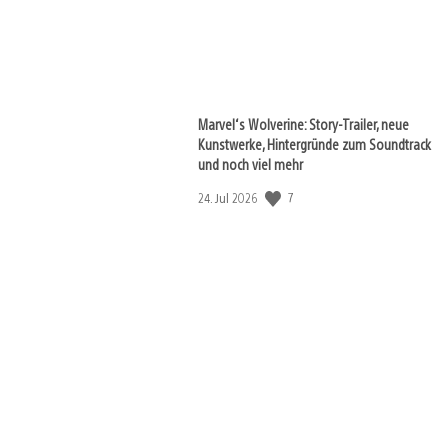
Marvel‘s Wolverine: Story-Trailer, neue
Kunstwerke, Hintergründe zum Soundtrack
und noch viel mehr
Veröffentlichungsdatum:
7
24. Jul 2026