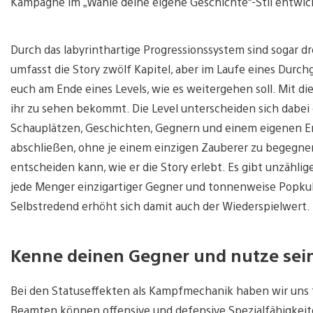
Kampagne im „Wähle deine eigene Geschichte“-Stil entwic
Durch das labyrinthartige Progressionssystem sind sogar dr
umfasst die Story zwölf Kapitel, aber im Laufe eines Durch
euch am Ende eines Levels, wie es weitergehen soll. Mit d
ihr zu sehen bekommt. Die Level unterscheiden sich dabei
Schauplätzen, Geschichten, Gegnern und einem eigenen End
abschließen, ohne je einem einzigen Zauberer zu begegnen. 
entscheiden kann, wie er die Story erlebt. Es gibt unzählig
jede Menger einzigartiger Gegner und tonnenweise Popkult
Selbstredend erhöht sich damit auch der Wiederspielwert.
Kenne deinen Gegner und nutze sei
Bei den Statuseffekten als Kampfmechanik haben wir uns f
Beamten können offensive und defensive Spezialfähigkeite