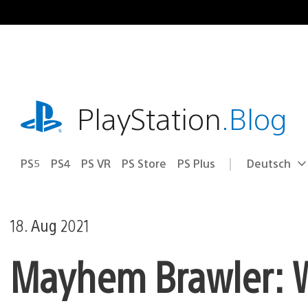
Zum
Inhalt
springen
playstation.com
PlayStation
.Blog
PS5
PS4
PS VR
PS Store
PS Plus
Deutsch
Select
Aktuelle
a
Region:
region
18. Aug 2021
Mayhem Brawler: 