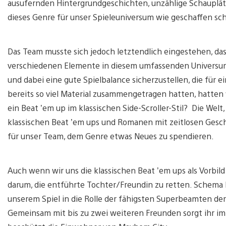
ausufernden Hintergrundgeschichten, unzählige Schauplätz
dieses Genre für unser Spieleuniversum wie geschaffen sch
Das Team musste sich jedoch letztendlich eingestehen, dass 
verschiedenen Elemente in diesem umfassenden Universu
und dabei eine gute Spielbalance sicherzustellen, die für 
bereits so viel Material zusammengetragen hatten, hatten 
ein Beat ’em up im klassischen Side-Scroller-Stil? Die Wel
klassischen Beat ’em ups und Romanen mit zeitlosen Geschi
für unser Team, dem Genre etwas Neues zu spendieren.
Auch wenn wir uns die klassischen Beat ’em ups als Vorbi
darum, die entführte Tochter/Freundin zu retten. Schema F 
unserem Spiel in die Rolle der fähigsten Superbeamten de
Gemeinsam mit bis zu zwei weiteren Freunden sorgt ihr im