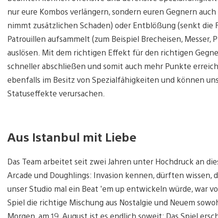
nur eure Kombos verlängern, sondern euren Gegnern auch d
nimmt zusätzlichen Schaden) oder Entblößung (senkt die Re
Patrouillen aufsammelt (zum Beispiel Brecheisen, Messer, 
auslösen. Mit dem richtigen Effekt für den richtigen Gegn
schneller abschließen und somit auch mehr Punkte erreich
ebenfalls im Besitz von Spezialfähigkeiten und können 
Statuseffekte verursachen.
Aus Istanbul mit Liebe
Das Team arbeitet seit zwei Jahren unter Hochdruck an dies
Arcade und Doughlings: Invasion kennen, dürften wissen, da
unser Studio mal ein Beat ’em up entwickeln würde, war vo
Spiel die richtige Mischung aus Nostalgie und Neuem sowoh
Morgen, am 19. August ist es endlich soweit: Das Spiel ersch