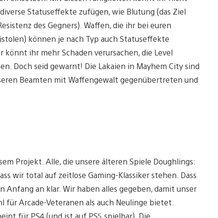
iverse Statuseffekte zufügen, wie Blutung (das Ziel
sistenz des Gegners). Waffen, die ihr bei euren
Pistolen) können je nach Typ auch Statuseffekte
er könnt ihr mehr Schaden verursachen, die Level
en. Doch seid gewarnt! Die Lakaien in Mayhem City sind
unseren Beamten mit Waffengewalt gegenübertreten und
em Projekt. Alle, die unsere älteren Spiele Doughlings:
ss wir total auf zeitlose Gaming-Klassiker stehen. Dass
n Anfang an klar. Wir haben alles gegeben, damit unser
l für Arcade-Veteranen als auch Neulinge bietet.
eint für PS4 (und ist auf PS5 spielbar). Die