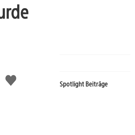
urde
Gefällt
mir
Spotlight Beiträge