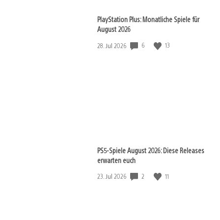
PlayStation Plus: Monatliche Spiele für
August 2026
Veröffentlichungsdatum:
6
13
28. Jul 2026
PS5-Spiele August 2026: Diese Releases
erwarten euch
Veröffentlichungsdatum:
2
11
23. Jul 2026