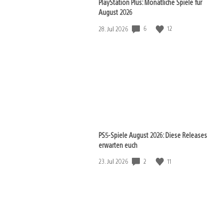
PlayStation Plus: Monatliche Spiele für
August 2026
Veröffentlichungsdatum:
6
12
28. Jul 2026
PS5-Spiele August 2026: Diese Releases
erwarten euch
Veröffentlichungsdatum:
2
11
23. Jul 2026