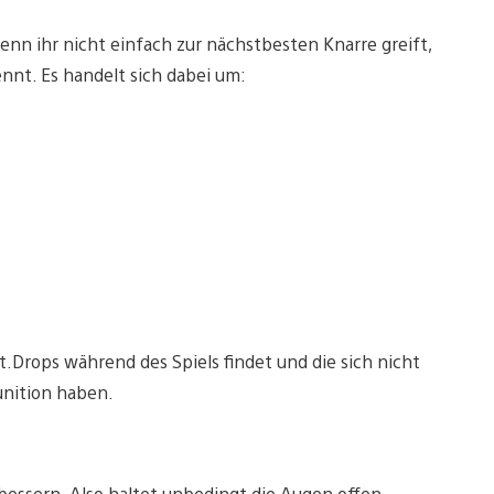
wenn ihr nicht einfach zur nächstbesten Knarre greift,
nt. Es handelt sich dabei um:
.Drops während des Spiels findet und die sich nicht
unition haben.
bessern. Also haltet unbedingt die Augen offen,