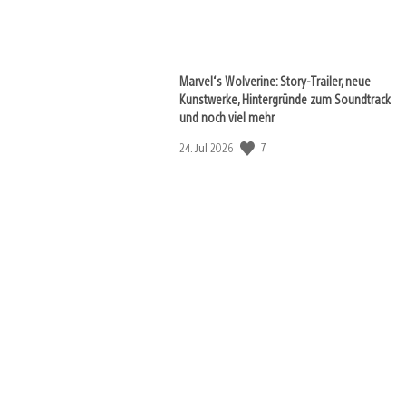
View
and
download
image
Marvel‘s Wolverine: Story-Trailer, neue
Kunstwerke, Hintergründe zum Soundtrack
und noch viel mehr
Veröffentlichungsdatum:
7
24. Jul 2026