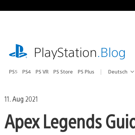
Zum
Inhalt
springen
playstation.com
PlayStation
.Blog
PS5
PS4
PS VR
PS Store
PS Plus
Deutsch
Select
Aktuelle
a
Region:
region
11. Aug 2021
Apex Legends Guid