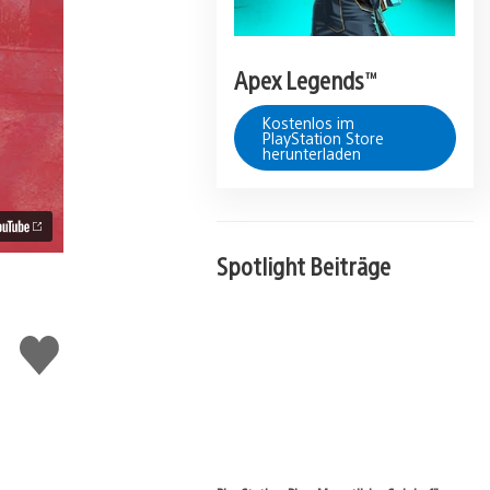
Apex Legends™
Kostenlos im
PlayStation Store
herunterladen
Spotlight Beiträge
Gefällt
mir