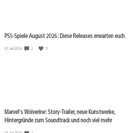
PS5-Spiele August 2026: Diese Releases erwarten euch
Veröffentlichungsdatum:
2
11
23. Jul 2026
Marvel‘s Wolverine: Story-Trailer, neue Kunstwerke,
Hintergründe zum Soundtrack und noch viel mehr
Veröffentlichungsdatum:
7
24. Jul 2026