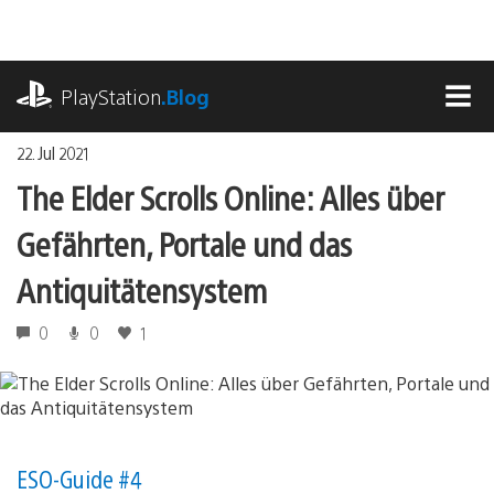
Zum
Inhalt
springen
playstation.com
PlayStation
.Blog
MEN
22. Jul 2021
The Elder Scrolls Online: Alles über
Gefährten, Portale und das
Antiquitätensystem
0
0
1
ESO-Guide #4