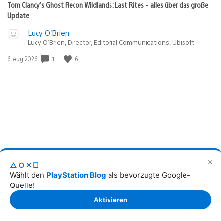
Tom Clancy’s Ghost Recon Wildlands: Last Rites – alles über das große
Update
Lucy O’Brien
Lucy O’Brien, Director, Editorial Communications, Ubisoft
Veröffentlichungsdatum:
1
6
6. Aug 2026
✕
30 Jahre Quake: Neue Episode ab jetzt verfügbar
△○✕☐
Wählt den
PlayStation Blog
als bevorzugte Google-
Parker Wilhelm
Quelle!
Assoc. Content Manager, Bethesda
Aktivieren
Veröffentlichungsdatum:
2
7. Aug 2026