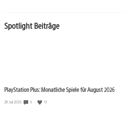
Spotlight Beiträge
PlayStation Plus: Monatliche Spiele für August 2026
Veröffentlichungsdatum:
6
13
28. Jul 2026