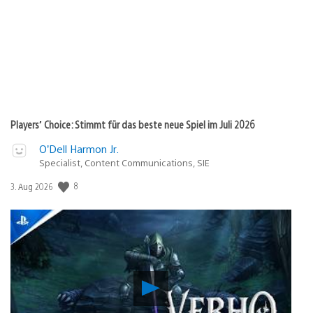
Players’ Choice: Stimmt für das beste neue Spiel im Juli 2026
O’Dell Harmon Jr.
Specialist, Content Communications, SIE
Veröffentlichungsdatum:
8
3. Aug 2026
Verho
–
Curse