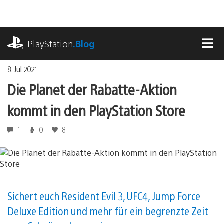
Zum
Inhalt
springen
playstation.com
PlayStation
.Blog
MEN
8. Jul 2021
Die Planet der Rabatte-Aktion
kommt in den PlayStation Store
1
0
8
Sichert euch Resident Evil 3, UFC4, Jump Force
Deluxe Edition und mehr für ein begrenzte Zeit