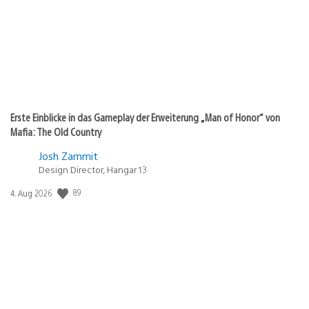
Erste Einblicke in das Gameplay der Erweiterung „Man of Honor“ von
Mafia: The Old Country
Josh Zammit
Design Director, Hangar 13
Veröffentlichungsdatum:
89
4. Aug 2026