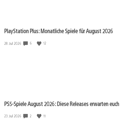
PlayStation Plus: Monatliche Spiele für August 2026
Veröffentlichungsdatum:
6
12
28. Jul 2026
PS5-Spiele August 2026: Diese Releases erwarten euch
Veröffentlichungsdatum:
2
11
23. Jul 2026