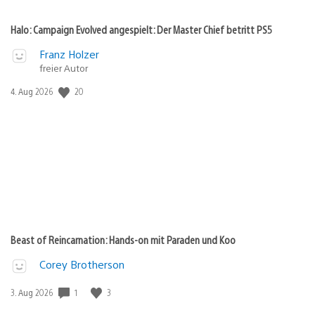
Halo: Campaign Evolved angespielt: Der Master Chief betritt PS5
Franz Holzer
freier Autor
Veröffentlichungsdatum:
20
4. Aug 2026
Beast of Reincarnation: Hands-on mit Paraden und Koo
Corey Brotherson
Veröffentlichungsdatum:
1
3
3. Aug 2026