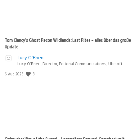
Tom Clancy’s Ghost Recon Wildlands: Last Rites – alles über das große
Update
Lucy O’Brien
Lucy O’Brien, Director, Editorial Communications, Ubisoft
Veröffentlichungsdatum:
3
6. Aug 2026
Onimusha: Way of the Sword – Legendäres Samurai-Comeback mit