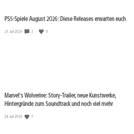
PS5-Spiele August 2026: Diese Releases erwarten euch
Veröffentlichungsdatum:
2
11
23. Jul 2026
Marvel‘s Wolverine: Story-Trailer, neue Kunstwerke,
Hintergründe zum Soundtrack und noch viel mehr
Veröffentlichungsdatum:
7
24. Jul 2026