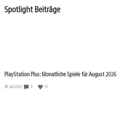
Spotlight Beiträge
PlayStation Plus: Monatliche Spiele für August 2026
Veröffentlichungsdatum:
6
13
28. Jul 2026