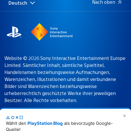
Nach oben
Deutsch
Select
Aktuelle
a
Region:
region
Sony
Interactive
Entertainment
Website © 2026 Sony Interactive Entertainment Europe
Limited. Sämtlicher Inhalt, sämtliche Spieltitel,
Handelsnamen beziehungsweise Aufmachungen,
Warenzeichen, Illustrationen und damit verbundene
Bilder sind Warenzeichen beziehungsweise
urheberrechtlich geschützte Werke ihrer jeweiligen
Besitzer. Alle Rechte vorbehalten.
✕
△○✕☐
Nutzungsbedingungen
Datenschutzrichtlinie
Wählt den
PlayStation Blog
als bevorzugte Google-
Quelle!