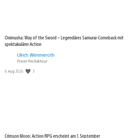
Onimusha: Way of the Sword – Legendäres Samurai-Comeback mit
spektakulärer Action
Ulrich Wimmeroth
Freier Redakteur
Veröffentlichungsdatum:
3
6. Aug 2026
Crimson Moon: Action RPG erscheint am 1. September