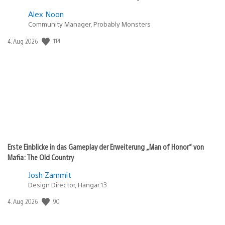
Alex Noon
Community Manager, Probably Monsters
Veröffentlichungsdatum:
114
4. Aug 2026
Erste Einblicke in das Gameplay der Erweiterung „Man of Honor“ von
Mafia: The Old Country
Josh Zammit
Design Director, Hangar 13
Veröffentlichungsdatum:
90
4. Aug 2026