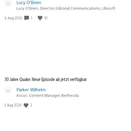
Lucy O’Brien
Lucy O’Brien, Director, Editorial Communications, Ubisoft
Veröffentlichungsdatum:
1
10
6. Aug 2026
30 Jahre Quake: Neue Episode ab jetzt verfügbar
Parker Wilhelm
Assoc. Content Manager, Bethesda
Veröffentlichungsdatum:
2
7. Aug 2026