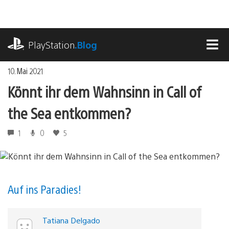
Zum
Inhalt
springen
playstation.com
PlayStation
.Blog
MEN
10. Mai 2021
Könnt ihr dem Wahnsinn in Call of
the Sea entkommen?
1
0
5
Auf ins Paradies!
Tatiana Delgado