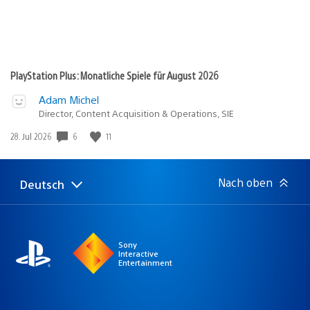
PlayStation Plus: Monatliche Spiele für August 2026
Adam Michel
Director, Content Acquisition & Operations, SIE
Veröffentlichungsdatum:
6
11
28. Jul 2026
Nach oben
Deutsch
Select
Aktuelle
a
Region:
region
Sony
Interactive
Entertainment