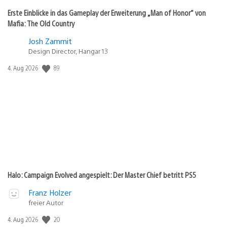
Erste Einblicke in das Gameplay der Erweiterung „Man of Honor“ von
Mafia: The Old Country
Josh Zammit
Design Director, Hangar 13
Veröffentlichungsdatum:
89
4. Aug 2026
Halo: Campaign Evolved angespielt: Der Master Chief betritt PS5
Franz Holzer
freier Autor
Veröffentlichungsdatum:
20
4. Aug 2026