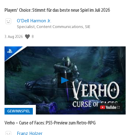
Players’ Choice: Stimmt für das beste neue Spiel im Juli 2026
O’Dell Harmon Jr.
Specialist, Content Communications, SIE
Veröffentlichungsdatum:
8
3. Aug 2026
Verho
–
Curse
of
Faces:
PS5-
Preview
GEWINNSPIEL
zum
Retro-
Verho – Curse of Faces: PS5-Preview zum Retro-RPG
RPG
Video
Veröffentlicht
Franz Holzer