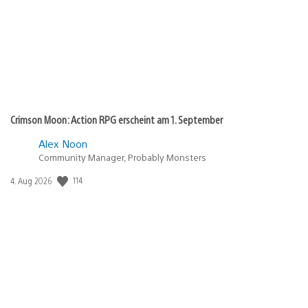
Crimson Moon: Action RPG erscheint am 1. September
Alex Noon
Community Manager, Probably Monsters
Veröffentlichungsdatum:
114
4. Aug 2026