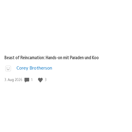
Beast of Reincarnation: Hands-on mit Paraden und Koo
Corey Brotherson
Veröffentlichungsdatum:
1
3
3. Aug 2026