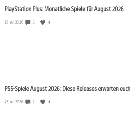
PlayStation Plus: Monatliche Spiele für August 2026
Veröffentlichungsdatum:
6
11
28. Jul 2026
PS5-Spiele August 2026: Diese Releases erwarten euch
Veröffentlichungsdatum:
2
11
23. Jul 2026