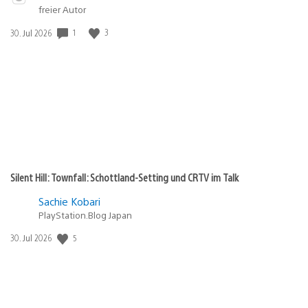
abspielen
in:
freier Autor
Gewinnspiel
Veröffentlichungsdatum:
1
3
30. Jul 2026
Silent Hill: Townfall: Schottland-Setting und CRTV im Talk
Sachie Kobari
PlayStation.Blog Japan
Veröffentlichungsdatum:
5
30. Jul 2026