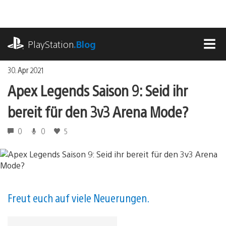
Zum
Inhalt
springen
playstation.com
PlayStation
.Blog
MEN
30. Apr 2021
Apex Legends Saison 9: Seid ihr
bereit für den 3v3 Arena Mode?
0
0
5
Freut euch auf viele Neuerungen.