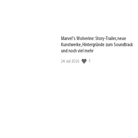
Marvel‘s Wolverine: Story-Trailer, neue
Kunstwerke, Hintergründe zum Soundtrack
und noch viel mehr
Veröffentlichungsdatum:
7
24. Jul 2026