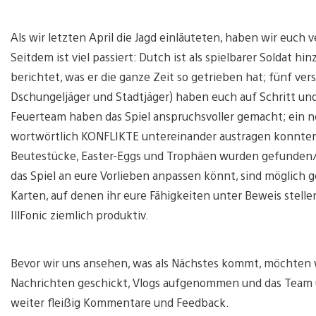
Als wir letzten April die Jagd einläuteten, haben wir euch 
Seitdem ist viel passiert: Dutch ist als spielbarer Soldat
berichtet, was er die ganze Zeit so getrieben hat; fünf ver
Dschungeljäger und Stadtjäger) haben euch auf Schritt und 
Feuerteam haben das Spiel anspruchsvoller gemacht; ein 
wortwörtlich KONFLIKTE untereinander austragen konnten (
Beutestücke, Easter-Eggs und Trophäen wurden gefunden/f
das Spiel an eure Vorlieben anpassen könnt, sind möglich g
Karten, auf denen ihr eure Fähigkeiten unter Beweis stell
IllFonic ziemlich produktiv.
Bevor wir uns ansehen, was als Nächstes kommt, möchten wi
Nachrichten geschickt, Vlogs aufgenommen und das Team u
weiter fleißig Kommentare und Feedback.