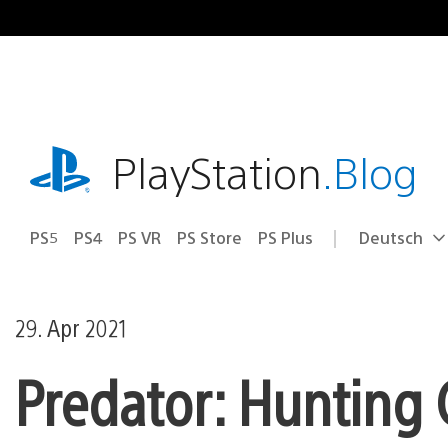
Zum
Inhalt
springen
playstation.com
PlayStation
.Blog
PS5
PS4
PS VR
PS Store
PS Plus
Deutsch
Select
Aktuelle
a
Region:
region
29. Apr 2021
Predator: Hunting 