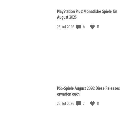
PlayStation Plus: Monatliche Spiele für
August 2026
Veröffentlichungsdatum:
6
11
28. Jul 2026
PS5-Spiele August 2026: Diese Releases
erwarten euch
Veröffentlichungsdatum:
2
11
23. Jul 2026