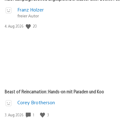
Franz Holzer
freier Autor
Veröffentlichungsdatum:
20
4. Aug 2026
Beast of Reincarnation: Hands-on mit Paraden und Koo
Corey Brotherson
Veröffentlichungsdatum:
1
3
3. Aug 2026