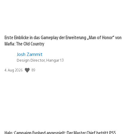
Erste Einblicke in das Gameplay der Erweiterung „Man of Honor“ von
Mafia: The Old Country
Josh Zammit
Design Director, Hangar 13
Veröffentlichungsdatum:
89
4. Aug 2026
Halo: Campaign Evolved angespielt: Der Master Chief betritt PS5