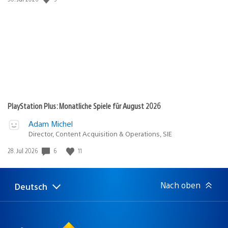
PlayStation Plus: Monatliche Spiele für August 2026
Adam Michel
Director, Content Acquisition & Operations, SIE
Veröffentlichungsdatum:
6
11
28. Jul 2026
Nach oben
Deutsch
Select
Aktuelle
a
Region:
region