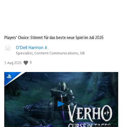
Players’ Choice: Stimmt für das beste neue Spiel im Juli 2026
O’Dell Harmon Jr.
Specialist, Content Communications, SIE
Veröffentlichungsdatum:
8
3. Aug 2026
Verho
–
Curse
of
Faces: