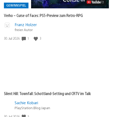
PS5-
Preview
GEWINNSPIEL
zum
Retro-
Verho – Curse of Faces: PS5-Preview zum Retro-RPG
RPG
Video
Veröffentlicht
Franz Holzer
abspielen
in:
freier Autor
Gewinnspiel
Veröffentlichungsdatum:
1
3
30. Jul 2026
Silent Hill: Townfall: Schottland-Setting und CRTV im Talk
Sachie Kobari
PlayStation.Blog Japan
Veröffentlichungsdatum:
5
30. Jul 2026