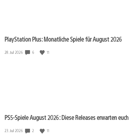
PlayStation Plus: Monatliche Spiele für August 2026
Veröffentlichungsdatum:
6
11
28. Jul 2026
PS5-Spiele August 2026: Diese Releases erwarten euch
Veröffentlichungsdatum:
2
11
23. Jul 2026