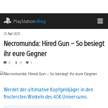
Zum
Inhalt
springen
playstation.com
PlayStation
.Blog
MEN
21. Apr 2021
Necromunda: Hired Gun – So besiegt
ihr eure Gegner
0
0
1
Werdet der ultimative Kopfgeldjäger in den
finstersten Winkeln des 40K-Universums.