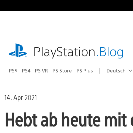
Zum
Inhalt
springen
playstation.com
PlayStation
.Blog
PS5
PS4
PS VR
PS Store
PS Plus
Deutsch
Select
Aktuelle
a
Region:
region
14. Apr 2021
Hebt ab heute mit