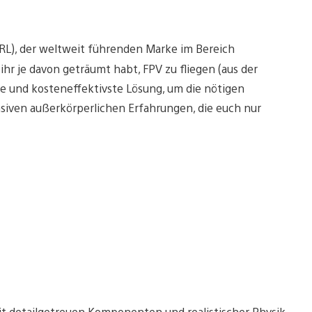
RL), der weltweit führenden Marke im Bereich
hr je davon geträumt habt, FPV zu fliegen (aus der
ste und kosteneffektivste Lösung, um die nötigen
tensiven außerkörperlichen Erfahrungen, die euch nur
t detailgetreuen Komponenten und realistischer Physik