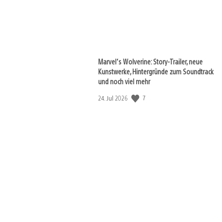
Marvel‘s Wolverine: Story-Trailer, neue
Kunstwerke, Hintergründe zum Soundtrack
und noch viel mehr
Veröffentlichungsdatum:
7
24. Jul 2026