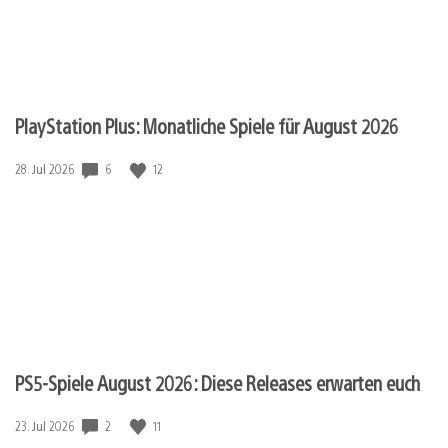
PlayStation Plus: Monatliche Spiele für August 2026
Veröffentlichungsdatum:
6
12
28. Jul 2026
PS5-Spiele August 2026: Diese Releases erwarten euch
Veröffentlichungsdatum:
2
11
23. Jul 2026