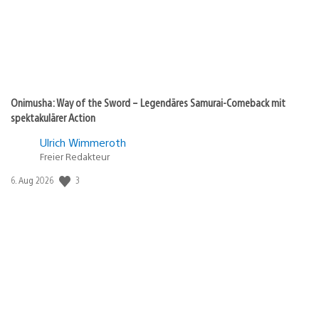
Onimusha: Way of the Sword – Legendäres Samurai-Comeback mit
spektakulärer Action
Ulrich Wimmeroth
Freier Redakteur
Veröffentlichungsdatum:
3
6. Aug 2026