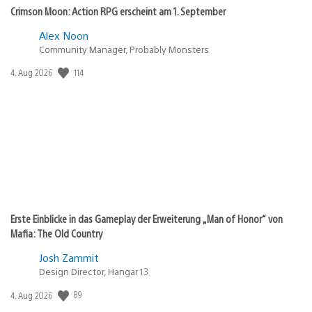
Crimson Moon: Action RPG erscheint am 1. September
Alex Noon
Community Manager, Probably Monsters
Veröffentlichungsdatum:
114
4. Aug 2026
Erste Einblicke in das Gameplay der Erweiterung „Man of Honor“ von
Mafia: The Old Country
Josh Zammit
Design Director, Hangar 13
Veröffentlichungsdatum:
89
4. Aug 2026