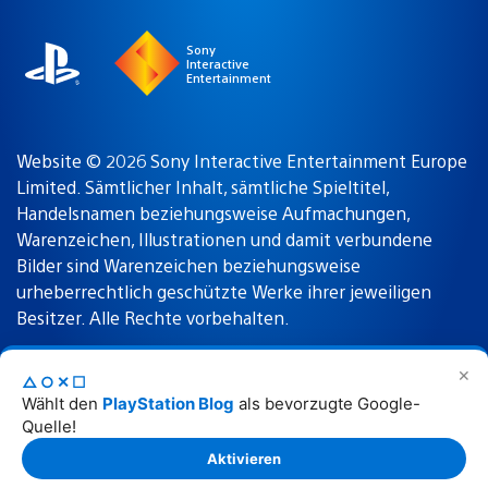
Sony
Interactive
Entertainment
Website © 2026 Sony Interactive Entertainment Europe
Limited. Sämtlicher Inhalt, sämtliche Spieltitel,
Handelsnamen beziehungsweise Aufmachungen,
Warenzeichen, Illustrationen und damit verbundene
Bilder sind Warenzeichen beziehungsweise
urheberrechtlich geschützte Werke ihrer jeweiligen
Besitzer. Alle Rechte vorbehalten.
✕
△○✕☐
Nutzungsbedingungen
Datenschutzrichtlinie
Wählt den
PlayStation Blog
als bevorzugte Google-
Quelle!
Rechtliche Hinweise
Aktivieren