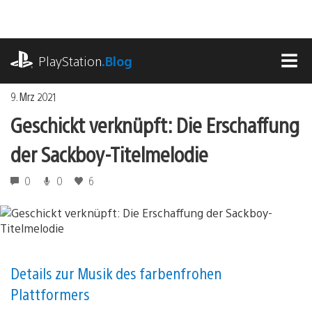
Zum
Inhalt
springen
playstation.com
PlayStation
.Blog
MEN
9. Mrz 2021
Geschickt verknüpft: Die Erschaffung
der Sackboy-Titelmelodie
0
0
6
Details zur Musik des farbenfrohen
Plattformers