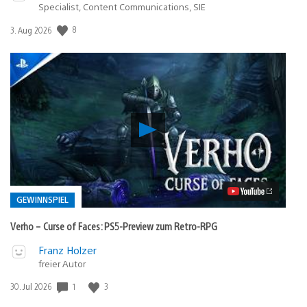
Specialist, Content Communications, SIE
Veröffentlichungsdatum:
8
3. Aug 2026
Verho
–
Curse
of
Faces:
PS5-
Preview
GEWINNSPIEL
zum
Retro-
Verho – Curse of Faces: PS5-Preview zum Retro-RPG
RPG
Video
Veröffentlicht
Franz Holzer
abspielen
in:
freier Autor
Gewinnspiel
Veröffentlichungsdatum:
1
3
30. Jul 2026