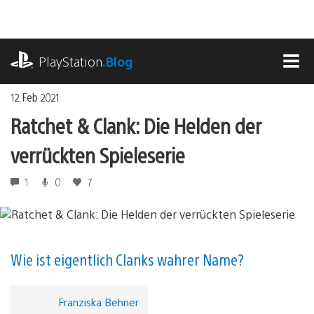
Zum
Inhalt
springen
playstation.com
PlayStation
.Blog
MEN
12. Feb 2021
Ratchet & Clank: Die Helden der
verrückten Spieleserie
1
0
7
Wie ist eigentlich Clanks wahrer Name?
Franziska Behner