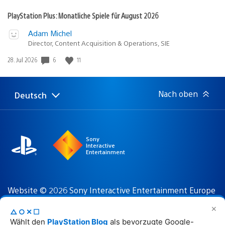
PlayStation Plus: Monatliche Spiele für August 2026
Adam Michel
Director, Content Acquisition & Operations, SIE
Veröffentlichungsdatum:
6
11
28. Jul 2026
Nach oben
Deutsch
Select
Aktuelle
a
Region:
region
Sony
Interactive
Entertainment
Website © 2026 Sony Interactive Entertainment Europe
Limited. Sämtlicher Inhalt, sämtliche Spieltitel,
✕
△○✕☐
Handelsnamen beziehungsweise Aufmachungen,
Wählt den
PlayStation Blog
als bevorzugte Google-