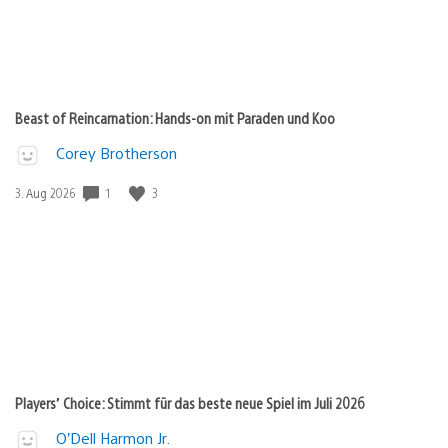
Beast of Reincarnation: Hands-on mit Paraden und Koo
Corey Brotherson
Veröffentlichungsdatum:
1
3
3. Aug 2026
Players’ Choice: Stimmt für das beste neue Spiel im Juli 2026
O’Dell Harmon Jr.