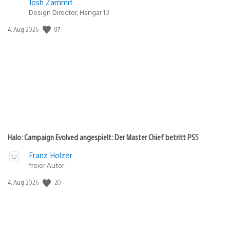
Josh Zammit
Design Director, Hangar 13
Veröffentlichungsdatum:
87
4. Aug 2026
Halo: Campaign Evolved angespielt: Der Master Chief betritt PS5
Franz Holzer
freier Autor
Veröffentlichungsdatum:
20
4. Aug 2026