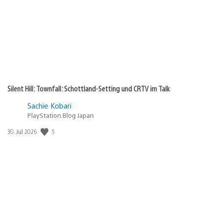
Silent Hill: Townfall: Schottland-Setting und CRTV im Talk
Sachie Kobari
PlayStation.Blog Japan
Veröffentlichungsdatum:
5
30. Jul 2026