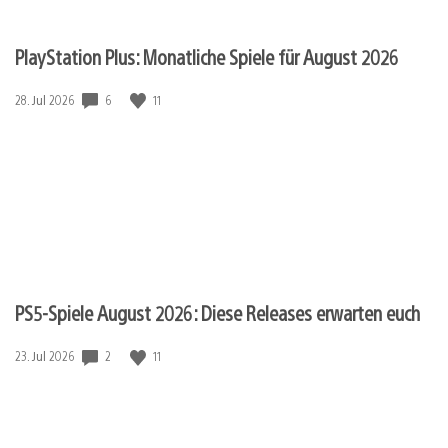
PlayStation Plus: Monatliche Spiele für August 2026
Veröffentlichungsdatum:
6
11
28. Jul 2026
PS5-Spiele August 2026: Diese Releases erwarten euch
Veröffentlichungsdatum:
2
11
23. Jul 2026