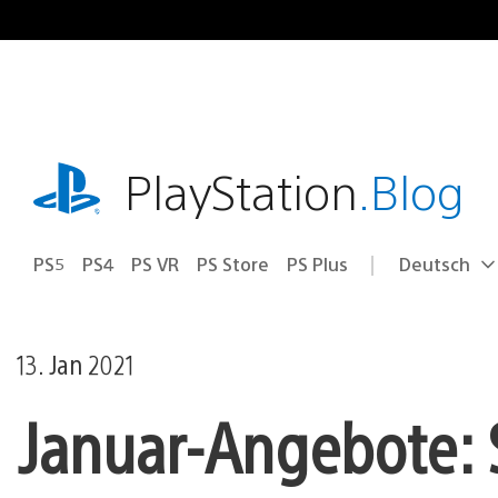
Zum
Inhalt
springen
playstation.com
PlayStation
.Blog
PS5
PS4
PS VR
PS Store
PS Plus
Deutsch
Select
Aktuelle
a
Region:
region
13. Jan 2021
Januar-Angebote: S