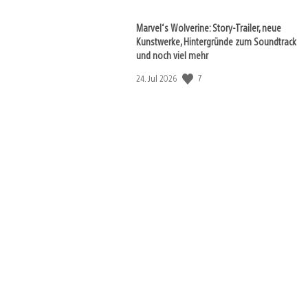
Marvel‘s Wolverine: Story-Trailer, neue
Kunstwerke, Hintergründe zum Soundtrack
und noch viel mehr
Veröffentlichungsdatum:
7
24. Jul 2026