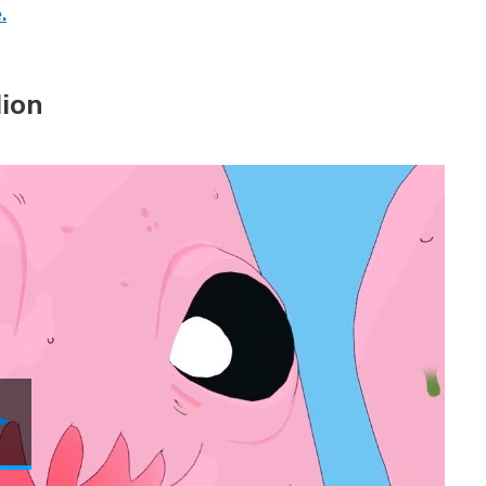
.
dion
Video
abspielen