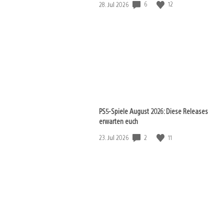
Veröffentlichungsdatum:
6
12
28. Jul 2026
PS5-Spiele August 2026: Diese Releases
erwarten euch
Veröffentlichungsdatum:
2
11
23. Jul 2026