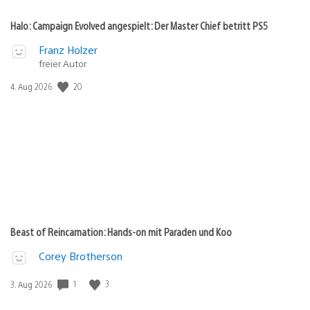
Halo: Campaign Evolved angespielt: Der Master Chief betritt PS5
Franz Holzer
freier Autor
Veröffentlichungsdatum:
20
4. Aug 2026
Beast of Reincarnation: Hands-on mit Paraden und Koo
Corey Brotherson
Veröffentlichungsdatum:
1
3
3. Aug 2026