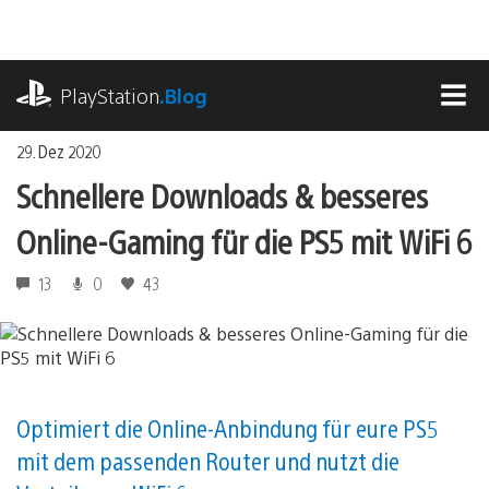
Zum
Inhalt
springen
playstation.com
PlayStation
.Blog
MEN
29. Dez 2020
Schnellere Downloads & besseres
Online-Gaming für die PS5 mit WiFi 6
13
0
43
Optimiert die Online-Anbindung für eure PS5
mit dem passenden Router und nutzt die