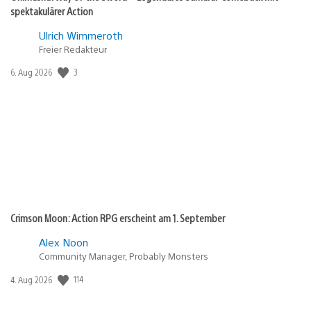
spektakulärer Action
Ulrich Wimmeroth
Freier Redakteur
Veröffentlichungsdatum:
3
6. Aug 2026
Crimson Moon: Action RPG erscheint am 1. September
Alex Noon
Community Manager, Probably Monsters
Veröffentlichungsdatum:
114
4. Aug 2026