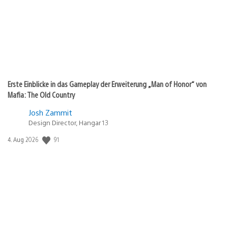
Erste Einblicke in das Gameplay der Erweiterung „Man of Honor“ von
Mafia: The Old Country
Josh Zammit
Design Director, Hangar 13
Veröffentlichungsdatum:
91
4. Aug 2026