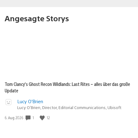
Angesagte Storys
Tom Clancy’s Ghost Recon Wildlands: Last Rites – alles über das große
Update
Lucy O’Brien
Lucy O’Brien, Director, Editorial Communications, Ubisoft
Veröffentlichungsdatum:
1
12
6. Aug 2026