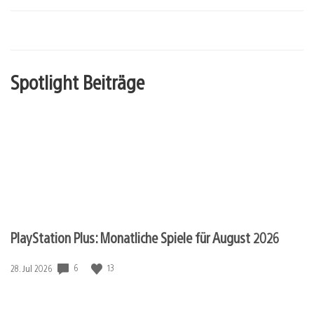
Spotlight Beiträge
PlayStation Plus: Monatliche Spiele für August 2026
Veröffentlichungsdatum:
6
13
28. Jul 2026