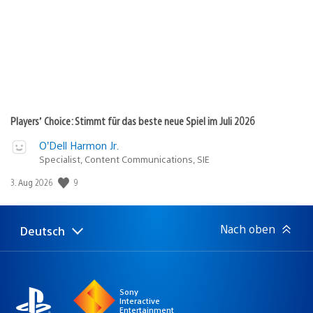
Players’ Choice: Stimmt für das beste neue Spiel im Juli 2026
O’Dell Harmon Jr.
Specialist, Content Communications, SIE
Veröffentlichungsdatum:
9
3. Aug 2026
Nach oben
Deutsch
Select
Aktuelle
a
Region:
region
Sony
Interactive
Entertainment