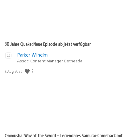
30 Jahre Quake: Neue Episode ab jetzt verfügbar
Parker Wilhelm
Assoc. Content Manager, Bethesda
Veröffentlichungsdatum:
2
7. Aug 2026
Onimusha: Way of the Sword – Legendäres Samurai-Comeback mit