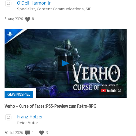
O’Dell Harmon Jr.
Specialist, Content Communications, SIE
Veröffentlichungsdatum:
8
3. Aug 2026
Verho
–
Curse
of
Faces:
PS5-
Preview
GEWINNSPIEL
zum
Retro-
Verho – Curse of Faces: PS5-Preview zum Retro-RPG
RPG
Video
Veröffentlicht
Franz Holzer
abspielen
in:
freier Autor
Gewinnspiel
Veröffentlichungsdatum:
1
3
30. Jul 2026