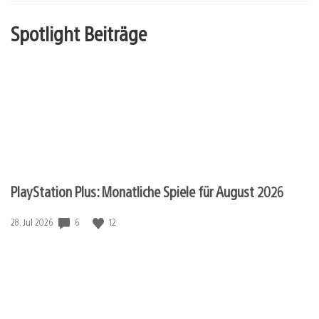
Spotlight Beiträge
PlayStation Plus: Monatliche Spiele für August 2026
Veröffentlichungsdatum:
6
12
28. Jul 2026