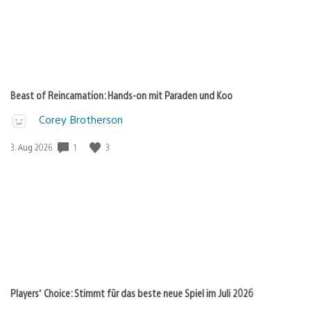
Beast of Reincarnation: Hands-on mit Paraden und Koo
Corey Brotherson
Veröffentlichungsdatum:
1
3
3. Aug 2026
Players’ Choice: Stimmt für das beste neue Spiel im Juli 2026