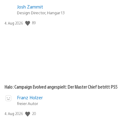
Josh Zammit
Design Director, Hangar 13
Veröffentlichungsdatum:
89
4. Aug 2026
Halo: Campaign Evolved angespielt: Der Master Chief betritt PS5
Franz Holzer
freier Autor
Veröffentlichungsdatum:
20
4. Aug 2026