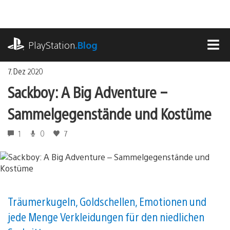
Zum
Inhalt
springen
playstation.com
PlayStation
.Blog
MEN
7. Dez 2020
Sackboy: A Big Adventure –
Sammelgegenstände und Kostüme
1
0
7
Träumerkugeln, Goldschellen, Emotionen und
jede Menge Verkleidungen für den niedlichen