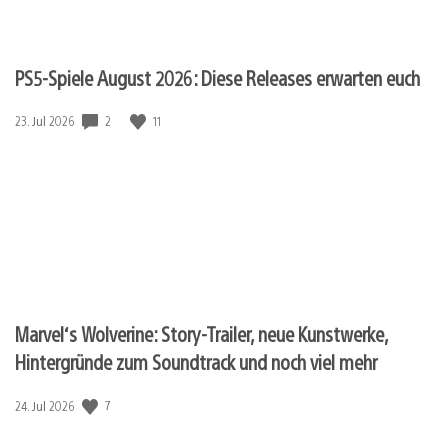
PS5-Spiele August 2026: Diese Releases erwarten euch
Veröffentlichungsdatum:
2
11
23. Jul 2026
Marvel‘s Wolverine: Story-Trailer, neue Kunstwerke,
Hintergründe zum Soundtrack und noch viel mehr
Veröffentlichungsdatum:
7
24. Jul 2026