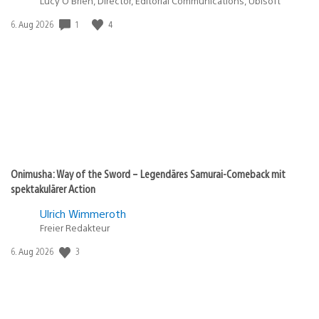
Lucy O’Brien, Director, Editorial Communications, Ubisoft
Veröffentlichungsdatum:
1
4
6. Aug 2026
Onimusha: Way of the Sword – Legendäres Samurai-Comeback mit
spektakulärer Action
Ulrich Wimmeroth
Freier Redakteur
Veröffentlichungsdatum:
3
6. Aug 2026