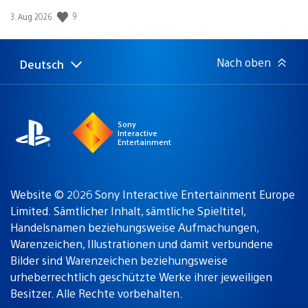
Veröffentlichungsdatum:
9
3. Aug 2026
Nach oben
Deutsch
Select
Aktuelle
a
Region:
region
Sony
Interactive
Entertainment
Website © 2026 Sony Interactive Entertainment Europe
Limited. Sämtlicher Inhalt, sämtliche Spieltitel,
Handelsnamen beziehungsweise Aufmachungen,
Warenzeichen, Illustrationen und damit verbundene
Bilder sind Warenzeichen beziehungsweise
urheberrechtlich geschützte Werke ihrer jeweiligen
Besitzer. Alle Rechte vorbehalten.