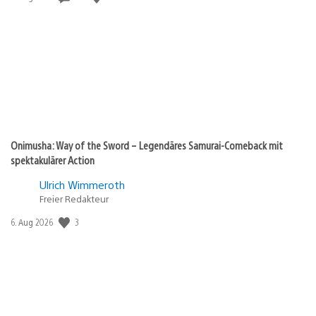
Onimusha: Way of the Sword – Legendäres Samurai-Comeback mit
spektakulärer Action
Ulrich Wimmeroth
Freier Redakteur
Veröffentlichungsdatum:
3
6. Aug 2026