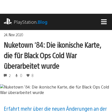
Zum
Inhalt
springen
playstation.com
PlayStation
.Blog
MEN
24. Nov 2020
Nuketown ’84: Die ikonische Karte,
die für Black Ops Cold War
überarbeitet wurde
2
0
8
Erfahrt mehr über die neuen Änderungen an der