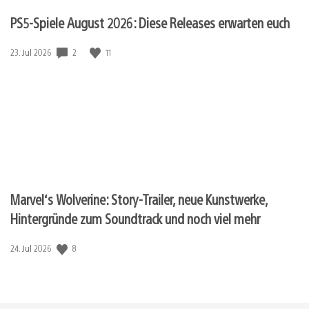
PS5-Spiele August 2026: Diese Releases erwarten euch
Veröffentlichungsdatum:
2
11
23. Jul 2026
Marvel‘s Wolverine: Story-Trailer, neue Kunstwerke,
Hintergründe zum Soundtrack und noch viel mehr
Veröffentlichungsdatum:
8
24. Jul 2026