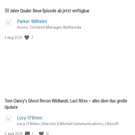
30 Jahre Quake: Neue Episode ab jetzt verfügbar
Parker Wilhelm
Assoc. Content Manager, Bethesda
Veröffentlichungsdatum:
2
7. Aug 2026
Tom Clancy’s Ghost Recon Wildlands: Last Rites – alles über das große
Update
Lucy O’Brien
Lucy O’Brien, Director, Editorial Communications, Ubisoft
Veröffentlichungsdatum:
1
12
6. Aug 2026