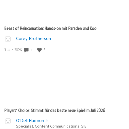
Beast of Reincarnation: Hands-on mit Paraden und Koo
Corey Brotherson
Veröffentlichungsdatum:
1
3
3. Aug 2026
Players’ Choice: Stimmt für das beste neue Spiel im Juli 2026
O’Dell Harmon Jr.
Specialist, Content Communications, SIE