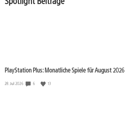
Spotlight Beiträge
PlayStation Plus: Monatliche Spiele für August 2026
Veröffentlichungsdatum:
6
13
28. Jul 2026