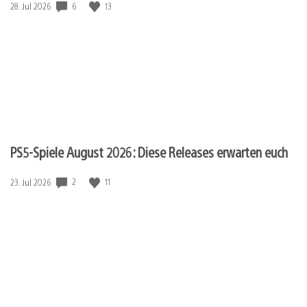
Veröffentlichungsdatum:
6
13
28. Jul 2026
PS5-Spiele August 2026: Diese Releases erwarten euch
Veröffentlichungsdatum:
2
11
23. Jul 2026