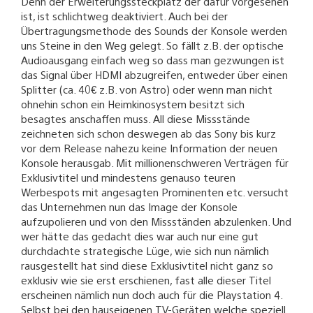
Denn der Erweiterungssteckplatz der dafür vorgesehen
ist, ist schlichtweg deaktiviert. Auch bei der
Übertragungsmethode des Sounds der Konsole werden
uns Steine in den Weg gelegt. So fällt z.B. der optische
Audioausgang einfach weg so dass man gezwungen ist
das Signal über HDMI abzugreifen, entweder über einen
Splitter (ca. 40€ z.B. von Astro) oder wenn man nicht
ohnehin schon ein Heimkinosystem besitzt sich
besagtes anschaffen muss. All diese Missstände
zeichneten sich schon deswegen ab das Sony bis kurz
vor dem Release nahezu keine Information der neuen
Konsole herausgab. Mit millionenschweren Verträgen für
Exklusivtitel und mindestens genauso teuren
Werbespots mit angesagten Prominenten etc. versucht
das Unternehmen nun das Image der Konsole
aufzupolieren und von den Missständen abzulenken. Und
wer hätte das gedacht dies war auch nur eine gut
durchdachte strategische Lüge, wie sich nun nämlich
rausgestellt hat sind diese Exklusivtitel nicht ganz so
exklusiv wie sie erst erschienen, fast alle dieser Titel
erscheinen nämlich nun doch auch für die Playstation 4.
Selbst bei den hauseigenen TV-Geräten welche speziell