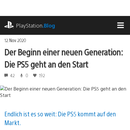
Zum
Inhalt
springen
playstation.com
PlayStation
.Blog
MEN
12. Nov 2020
Der Beginn einer neuen Generation:
Die PS5 geht an den Start
42
0
192
Endlich ist es so weit: Die PS5 kommt auf den
Markt.