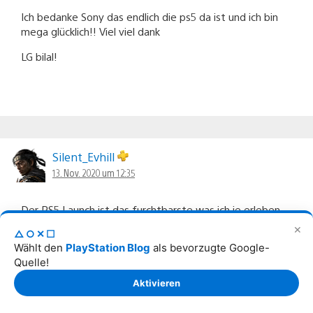
Ich bedanke Sony das endlich die ps5 da ist und ich bin
mega glücklich!! Viel viel dank
LG bilal!
Silent_Evhill
13. Nov. 2020 um 12:35
Der PS5 Launch ist das furchtbarste was ich je erleben
musste. Ich freue mich zwar trotzdem immer noch sehr
✕
△○✕☐
auf die PS5, aber eure Kommunikation, die Bekanntgabe
Wählt den
PlayStation Blog
als bevorzugte Google-
von für vielen sehr wichtigen Standardinfos zu viel zu
Quelle!
später Zeit, aber das Schlimmste ist die unnötige,
erzwungene Zurückhaltung unserer Exemplare durch das
Aktivieren
völlig unnötige Releasedate, das eine Woche später ist
als anderswo. Otto hat meine PS5 bereits verpackt, den