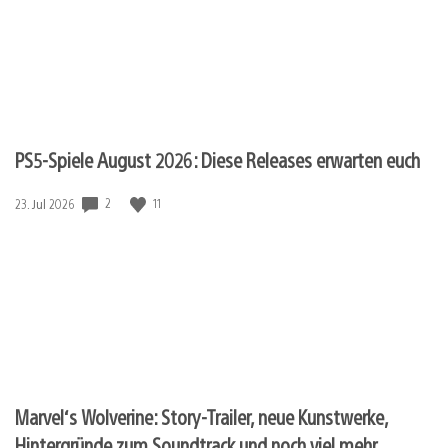
PS5-Spiele August 2026: Diese Releases erwarten euch
Veröffentlichungsdatum:
2
11
23. Jul 2026
Marvel‘s Wolverine: Story-Trailer, neue Kunstwerke,
Hintergründe zum Soundtrack und noch viel mehr