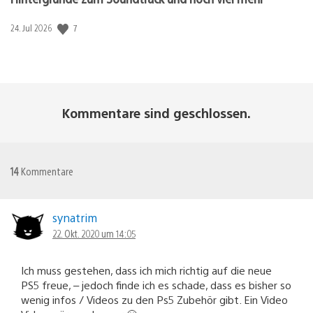
Veröffentlichungsdatum:
7
24. Jul 2026
Kommentare sind geschlossen.
14
Kommentare
synatrim
22. Okt. 2020 um 14:05
Ich muss gestehen, dass ich mich richtig auf die neue
PS5 freue, – jedoch finde ich es schade, dass es bisher so
wenig infos / Videos zu den Ps5 Zubehör gibt. Ein Video