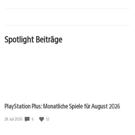
Spotlight Beiträge
PlayStation Plus: Monatliche Spiele für August 2026
Veröffentlichungsdatum:
6
12
28. Jul 2026