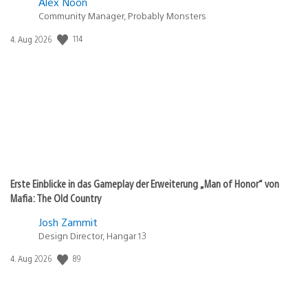
Alex Noon
Community Manager, Probably Monsters
Veröffentlichungsdatum:
114
4. Aug 2026
Erste Einblicke in das Gameplay der Erweiterung „Man of Honor“ von
Mafia: The Old Country
Josh Zammit
Design Director, Hangar 13
Veröffentlichungsdatum:
89
4. Aug 2026