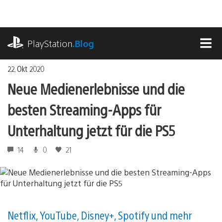
Zum
Inhalt
springen
playstation.com
PlayStation
.Blog
MEN
22. Okt 2020
Neue Medienerlebnisse und die
besten Streaming-Apps für
Unterhaltung jetzt für die PS5
14
0
21
Netflix, YouTube, Disney+, Spotify und mehr