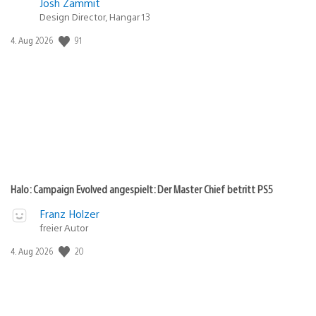
Josh Zammit
Design Director, Hangar 13
Veröffentlichungsdatum:
91
4. Aug 2026
Halo: Campaign Evolved angespielt: Der Master Chief betritt PS5
Franz Holzer
freier Autor
Veröffentlichungsdatum:
20
4. Aug 2026