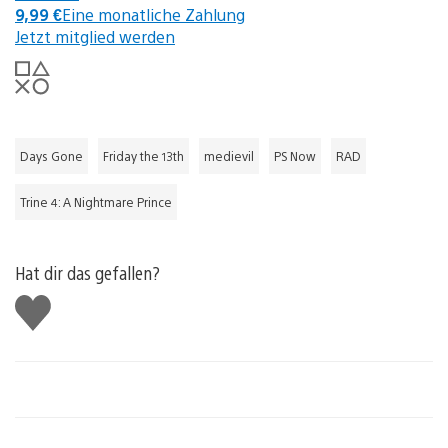
9,99 €
Eine monatliche Zahlung
Jetzt mitglied werden
Days Gone
Friday the 13th
medievil
PS Now
RAD
Trine 4: A Nightmare Prince
Hat dir das gefallen?
Gefällt
mir