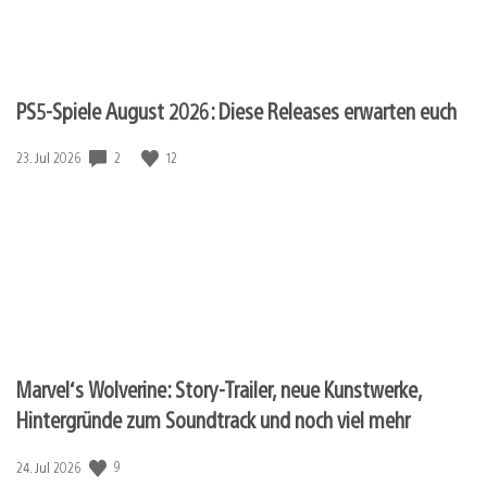
PS5-Spiele August 2026: Diese Releases erwarten euch
Veröffentlichungsdatum:
2
12
23. Jul 2026
Marvel‘s Wolverine: Story-Trailer, neue Kunstwerke,
Hintergründe zum Soundtrack und noch viel mehr
Veröffentlichungsdatum:
9
24. Jul 2026