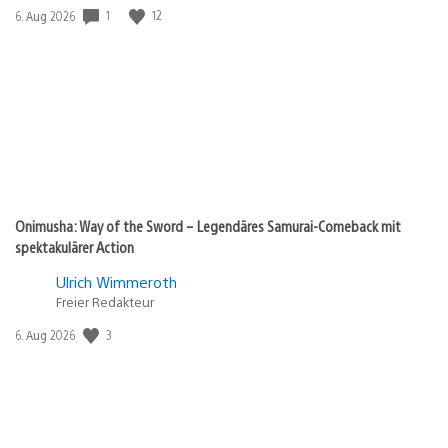
Veröffentlichungsdatum:
1
12
6. Aug 2026
Onimusha: Way of the Sword – Legendäres Samurai-Comeback mit
spektakulärer Action
Ulrich Wimmeroth
Freier Redakteur
Veröffentlichungsdatum:
3
6. Aug 2026