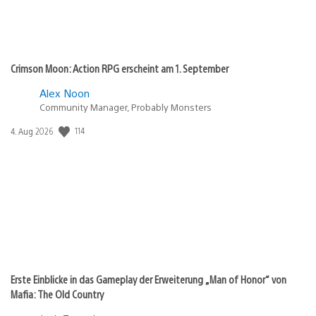
Crimson Moon: Action RPG erscheint am 1. September
Alex Noon
Community Manager, Probably Monsters
Veröffentlichungsdatum:
114
4. Aug 2026
Erste Einblicke in das Gameplay der Erweiterung „Man of Honor“ von
Mafia: The Old Country