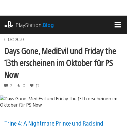
Zum
Inhalt
springen
playstation.com
PlayStation
.Blog
MEN
6. Okt 2020
Days Gone, MediEvil und Friday the
13th erscheinen im Oktober für PS
Now
2
0
12
Trine 4: A Nightmare Prince und Rad sind