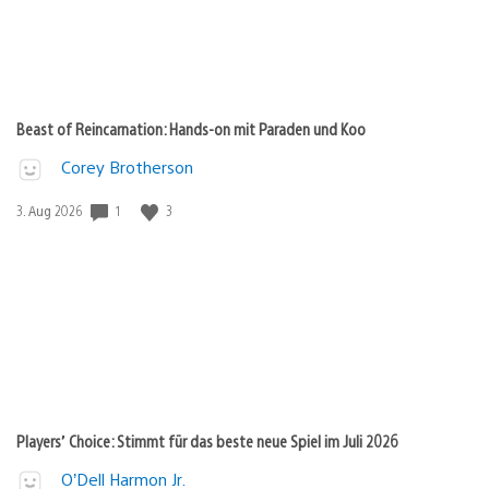
Beast of Reincarnation: Hands-on mit Paraden und Koo
Corey Brotherson
Veröffentlichungsdatum:
1
3
3. Aug 2026
Players’ Choice: Stimmt für das beste neue Spiel im Juli 2026
O’Dell Harmon Jr.