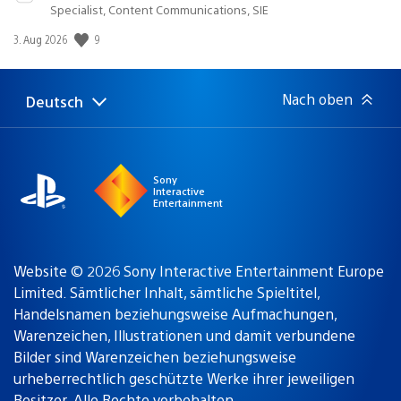
Specialist, Content Communications, SIE
Veröffentlichungsdatum:
9
3. Aug 2026
Nach oben
Deutsch
Select
Aktuelle
a
Region:
region
Sony
Interactive
Entertainment
Website © 2026 Sony Interactive Entertainment Europe
Limited. Sämtlicher Inhalt, sämtliche Spieltitel,
Handelsnamen beziehungsweise Aufmachungen,
Warenzeichen, Illustrationen und damit verbundene
Bilder sind Warenzeichen beziehungsweise
urheberrechtlich geschützte Werke ihrer jeweiligen
Besitzer. Alle Rechte vorbehalten.