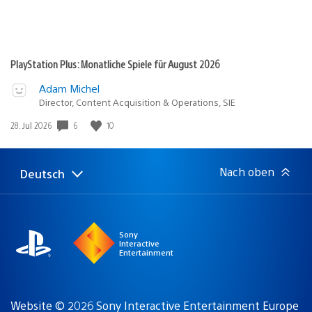
PlayStation Plus: Monatliche Spiele für August 2026
Adam Michel
Director, Content Acquisition & Operations, SIE
Veröffentlichungsdatum:
6
10
28. Jul 2026
Nach oben
Deutsch
Select
Aktuelle
a
Region:
region
Sony
Interactive
Entertainment
Website © 2026 Sony Interactive Entertainment Europe