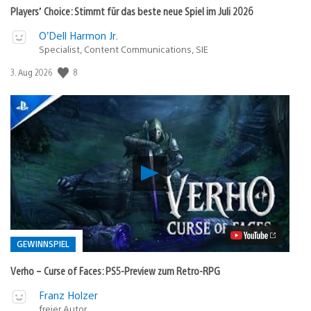
Players’ Choice: Stimmt für das beste neue Spiel im Juli 2026
O’Dell Harmon Jr.
Specialist, Content Communications, SIE
Veröffentlichungsdatum:
8
3. Aug 2026
Verho
–
Curse
of
Faces:
PS5-
Preview
GEWINNSPIEL
zum
Retro-
Verho – Curse of Faces: PS5-Preview zum Retro-RPG
RPG
Video
Veröffentlicht
Franz Holzer
abspielen
in:
freier Autor