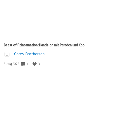
Beast of Reincarnation: Hands-on mit Paraden und Koo
Corey Brotherson
Veröffentlichungsdatum:
1
3
3. Aug 2026