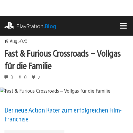
Zum
Inhalt
springen
playstation.com
PlayStation
.Blog
MEN
19. Aug 2020
Fast & Furious Crossroads – Vollgas
für die Familie
0
0
2
Der neue Action Racer zum erfolgreichen Film-
Franchise