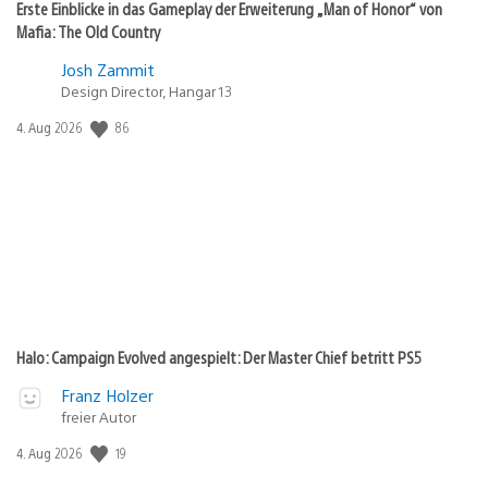
Erste Einblicke in das Gameplay der Erweiterung „Man of Honor“ von
Mafia: The Old Country
Josh Zammit
Design Director, Hangar 13
Veröffentlichungsdatum:
86
4. Aug 2026
Halo: Campaign Evolved angespielt: Der Master Chief betritt PS5
Franz Holzer
freier Autor
Veröffentlichungsdatum:
19
4. Aug 2026