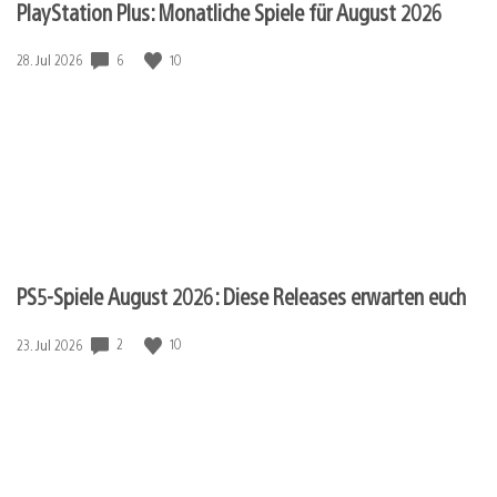
PlayStation Plus: Monatliche Spiele für August 2026
Veröffentlichungsdatum:
6
10
28. Jul 2026
PS5-Spiele August 2026: Diese Releases erwarten euch
Veröffentlichungsdatum:
2
10
23. Jul 2026