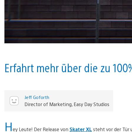
Erfahrt mehr über die zu 100
Jeff Goforth
Director of Marketing, Easy Day Studios
H
ey Leute! Der Release von
Skater XL
steht vor der Tür 