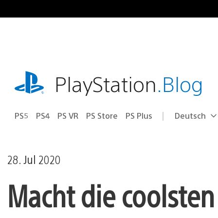
Zum
Inhalt
springen
playstation.com
PlayStation
.Blog
PS5
PS4
PS VR
PS Store
PS Plus
Deutsch
Select
Aktuelle
a
Region:
region
28. Jul 2020
Macht die coolsten 