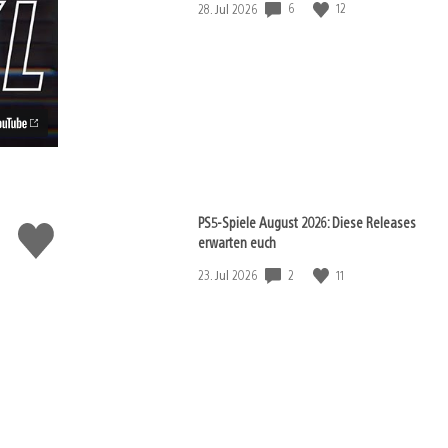
Veröffentlichungsdatum:
6
12
28. Jul 2026
PS5-Spiele August 2026: Diese Releases
Gefällt
erwarten euch
mir
Veröffentlichungsdatum:
2
11
23. Jul 2026