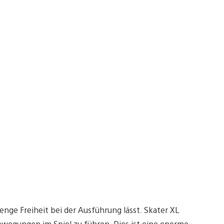
nge Freiheit bei der Ausführung lässt. Skater XL
ewegungen im Spiel zu führen. Dies ist eine enorme