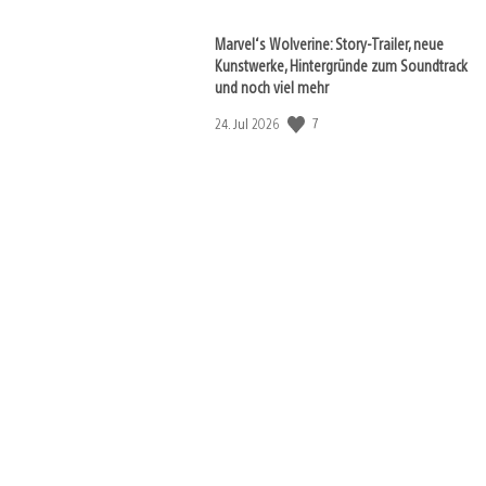
Marvel‘s Wolverine: Story-Trailer, neue
Kunstwerke, Hintergründe zum Soundtrack
und noch viel mehr
Veröffentlichungsdatum:
7
24. Jul 2026