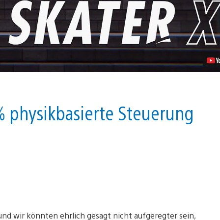
XL
Video
abspielen
% physikbasierte Steuerung
und wir könnten ehrlich gesagt nicht aufgeregter sein,