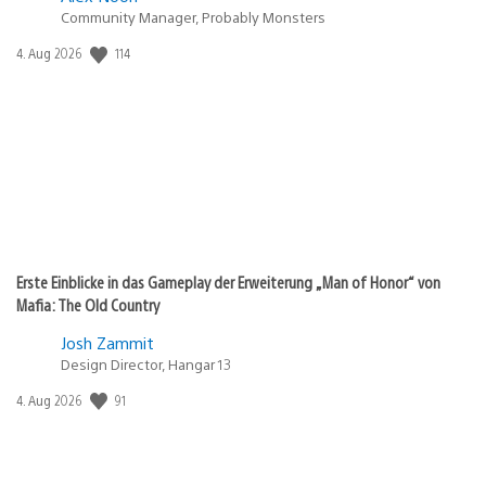
Community Manager, Probably Monsters
Veröffentlichungsdatum:
114
4. Aug 2026
Erste Einblicke in das Gameplay der Erweiterung „Man of Honor“ von
Mafia: The Old Country
Josh Zammit
Design Director, Hangar 13
Veröffentlichungsdatum:
91
4. Aug 2026