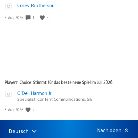
Corey Brotherson
Veröffentlichungsdatum:
1
3
3. Aug 2026
Players’ Choice: Stimmt für das beste neue Spiel im Juli 2026
O’Dell Harmon Jr.
Specialist, Content Communications, SIE
Veröffentlichungsdatum:
9
3. Aug 2026
Nach oben
Deutsch
Select
Aktuelle
a
Region: