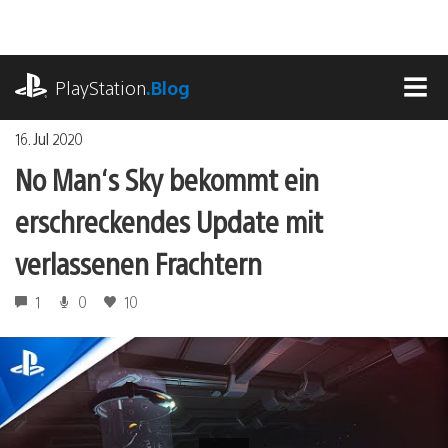
Zum
Inhalt
springen
playstation.com
PlayStation
.Blog
MEN
16. Jul 2020
No Man‘s Sky bekommt ein
erschreckendes Update mit
verlassenen Frachtern
1
0
10