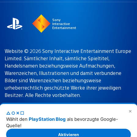
region
Sony
Interactive
Entertainment
Website © 2026 Sony Interactive Entertainment Europe
Limited. Sämtlicher Inhalt, sämtliche Spieltitel,
Handelsnamen beziehungsweise Aufmachungen,
Warenzeichen, Illustrationen und damit verbundene
Bilder sind Warenzeichen beziehungsweise
urheberrechtlich geschützte Werke ihrer jeweiligen
Besitzer. Alle Rechte vorbehalten.
✕
△○✕☐
Nutzungsbedingungen
Datenschutzrichtlinie
Wählt den
PlayStation Blog
als bevorzugte Google-
Quelle!
Rechtliche Hinweise
Aktivieren