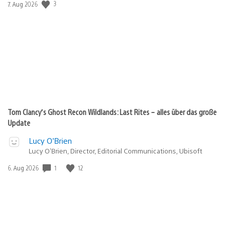
Veröffentlichungsdatum:
3
7. Aug 2026
Tom Clancy’s Ghost Recon Wildlands: Last Rites – alles über das große
Update
Lucy O’Brien
Lucy O’Brien, Director, Editorial Communications, Ubisoft
Veröffentlichungsdatum:
1
12
6. Aug 2026