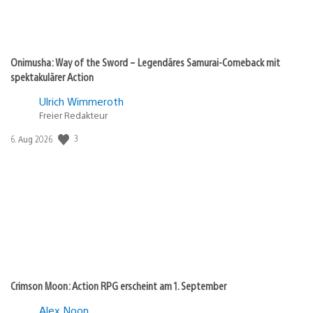
Onimusha: Way of the Sword – Legendäres Samurai-Comeback mit
spektakulärer Action
Ulrich Wimmeroth
Freier Redakteur
Veröffentlichungsdatum:
3
6. Aug 2026
Crimson Moon: Action RPG erscheint am 1. September
Alex Noon