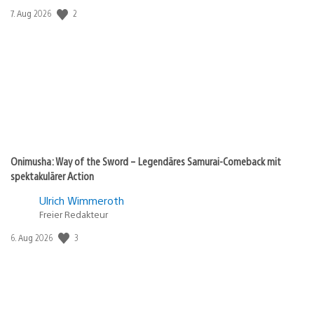
Veröffentlichungsdatum:
2
7. Aug 2026
Onimusha: Way of the Sword – Legendäres Samurai-Comeback mit
spektakulärer Action
Ulrich Wimmeroth
Freier Redakteur
Veröffentlichungsdatum:
3
6. Aug 2026