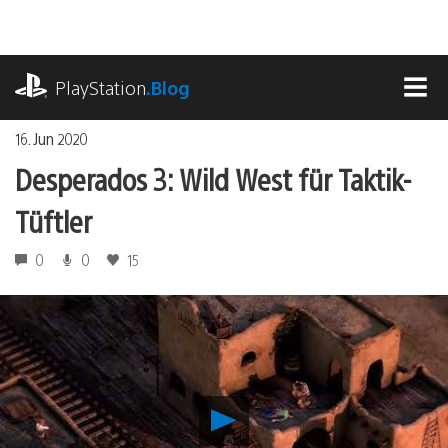
Zum
Inhalt
springen
playstation.com
PlayStation
.Blog
MEN
16. Jun 2020
Desperados 3: Wild West für Taktik-
Tüftler
0
0
15
Desperados
3: