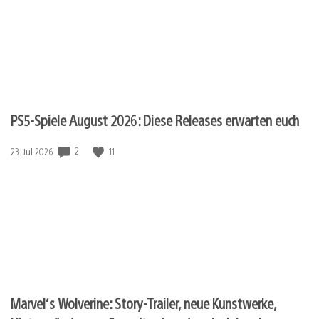
PS5-Spiele August 2026: Diese Releases erwarten euch
Veröffentlichungsdatum:
2
11
23. Jul 2026
Marvel‘s Wolverine: Story-Trailer, neue Kunstwerke,