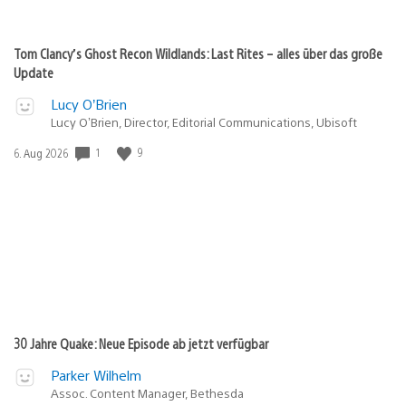
Tom Clancy’s Ghost Recon Wildlands: Last Rites – alles über das große
Update
Lucy O’Brien
Lucy O’Brien, Director, Editorial Communications, Ubisoft
Veröffentlichungsdatum:
1
9
6. Aug 2026
30 Jahre Quake: Neue Episode ab jetzt verfügbar
Parker Wilhelm
Assoc. Content Manager, Bethesda