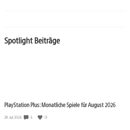
Spotlight Beiträge
PlayStation Plus: Monatliche Spiele für August 2026
Veröffentlichungsdatum:
6
13
28. Jul 2026