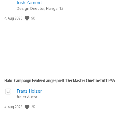
Josh Zammit
Design Director, Hangar 13
Veröffentlichungsdatum:
90
4. Aug 2026
Halo: Campaign Evolved angespielt: Der Master Chief betritt PS5
Franz Holzer
freier Autor
Veröffentlichungsdatum:
20
4. Aug 2026