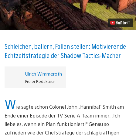
Wild
West
für
Taktik-
Tüftler
Video
abspielen
Schleichen, ballern, Fallen stellen: Motivierende
Echtzeitstrategie der Shadow Tactics-Macher
Ulrich Wimmeroth
Freier Redakteur
W
ie sagte schon Colonel John „Hannibal“ Smith am
Ende einer Episode der TV-Serie A-Team immer: „Ich
liebe es, wenn ein Plan funktioniert!“ Genau so
zufrieden wie der Chefstratege der schlagkräftigen