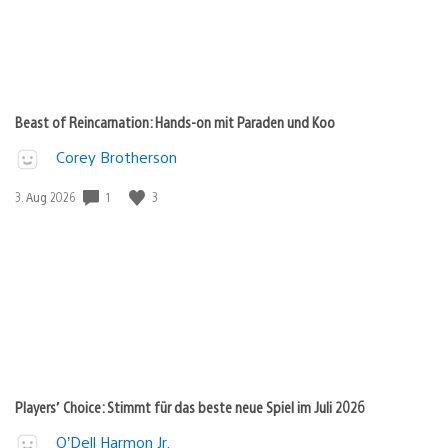
Beast of Reincarnation: Hands-on mit Paraden und Koo
Corey Brotherson
Veröffentlichungsdatum:
1
3
3. Aug 2026
Players’ Choice: Stimmt für das beste neue Spiel im Juli 2026
O’Dell Harmon Jr.