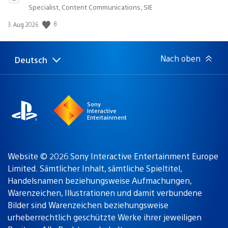
Specialist, Content Communications, SIE
Veröffentlichungsdatum:
8
3. Aug 2026
Nach oben
Deutsch
Select
Aktuelle
a
Region:
region
Sony
Interactive
Entertainment
Website © 2026 Sony Interactive Entertainment Europe
Limited. Sämtlicher Inhalt, sämtliche Spieltitel,
Handelsnamen beziehungsweise Aufmachungen,
Warenzeichen, Illustrationen und damit verbundene
Bilder sind Warenzeichen beziehungsweise
urheberrechtlich geschützte Werke ihrer jeweiligen