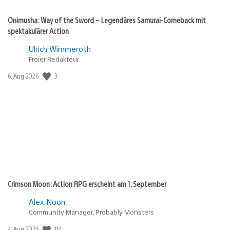
Onimusha: Way of the Sword – Legendäres Samurai-Comeback mit
spektakulärer Action
Ulrich Wimmeroth
Freier Redakteur
Veröffentlichungsdatum:
3
6. Aug 2026
Crimson Moon: Action RPG erscheint am 1. September
Alex Noon
Community Manager, Probably Monsters
Veröffentlichungsdatum:
114
4. Aug 2026