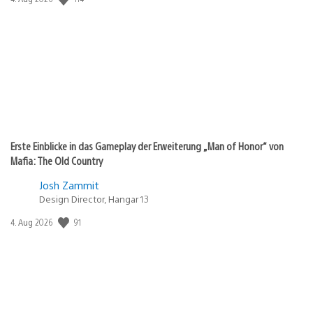
Erste Einblicke in das Gameplay der Erweiterung „Man of Honor“ von
Mafia: The Old Country
Josh Zammit
Design Director, Hangar 13
Veröffentlichungsdatum:
91
4. Aug 2026