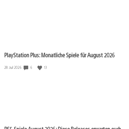
PlayStation Plus: Monatliche Spiele für August 2026
Veröffentlichungsdatum:
6
13
28. Jul 2026
PS5-Spiele August 2026: Diese Releases erwarten euch