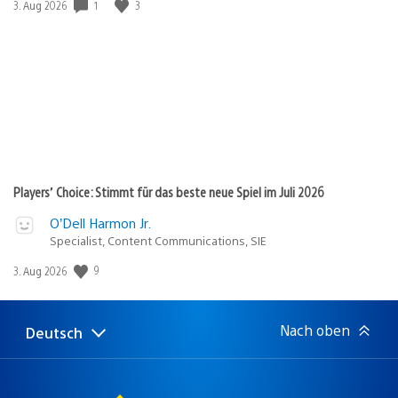
Veröffentlichungsdatum:
1
3
3. Aug 2026
Players’ Choice: Stimmt für das beste neue Spiel im Juli 2026
O’Dell Harmon Jr.
Specialist, Content Communications, SIE
Veröffentlichungsdatum:
9
3. Aug 2026
Nach oben
Deutsch
Select
Aktuelle
a
Region:
region