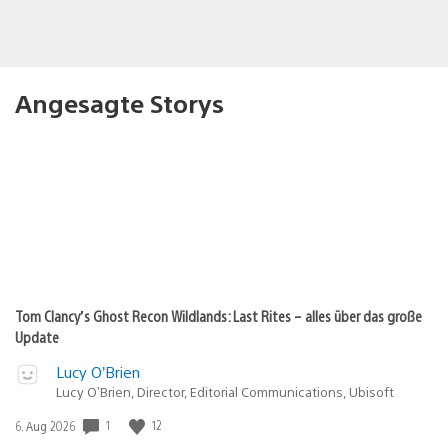
Angesagte Storys
Tom Clancy’s Ghost Recon Wildlands: Last Rites – alles über das große
Update
Lucy O’Brien
Lucy O’Brien, Director, Editorial Communications, Ubisoft
Veröffentlichungsdatum:
1
12
6. Aug 2026