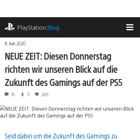
Zum
Inhalt
springen
playstation.com
PlayStation
.Blog
MEN
8. Jun 2020
NEUE ZEIT: Diesen Donnerstag
richten wir unseren Blick auf die
Zukunft des Gamings auf der PS5
16
0
249
Seid dabei um die Zukunft des Gamings zu