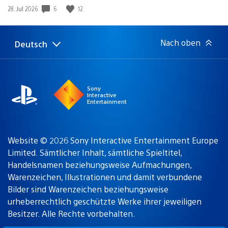
6
12
Veröffentlichungsdatum:
28. Jul 2026
Nach oben
Deutsch
Select
Aktuelle
a
Region:
region
Sony
Interactive
Entertainment
Website © 2026 Sony Interactive Entertainment Europe
Limited. Sämtlicher Inhalt, sämtliche Spieltitel,
Handelsnamen beziehungsweise Aufmachungen,
Warenzeichen, Illustrationen und damit verbundene
Bilder sind Warenzeichen beziehungsweise
urheberrechtlich geschützte Werke ihrer jeweiligen
Besitzer. Alle Rechte vorbehalten.