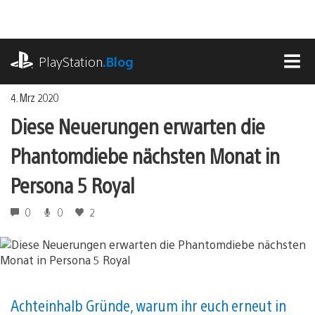
Zum
Inhalt
springen
playstation.com
PlayStation
.Blog
MEN
4. Mrz 2020
Diese Neuerungen erwarten die
Phantomdiebe nächsten Monat in
Persona 5 Royal
0
0
2
Achteinhalb Gründe, warum ihr euch erneut in