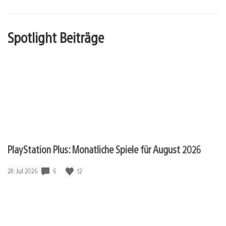
Spotlight Beiträge
PlayStation Plus: Monatliche Spiele für August 2026
6
12
Veröffentlichungsdatum:
28. Jul 2026