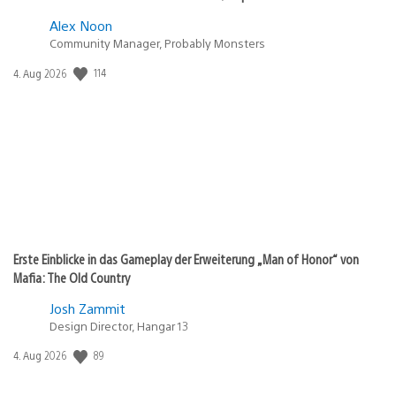
Alex Noon
Community Manager, Probably Monsters
114
Veröffentlichungsdatum:
4. Aug 2026
Erste Einblicke in das Gameplay der Erweiterung „Man of Honor“ von
Mafia: The Old Country
Josh Zammit
Design Director, Hangar 13
89
Veröffentlichungsdatum:
4. Aug 2026