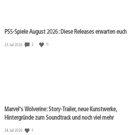
PS5-Spiele August 2026: Diese Releases erwarten euch
2
11
Veröffentlichungsdatum:
23. Jul 2026
Marvel‘s Wolverine: Story-Trailer, neue Kunstwerke,
Hintergründe zum Soundtrack und noch viel mehr
7
Veröffentlichungsdatum:
24. Jul 2026