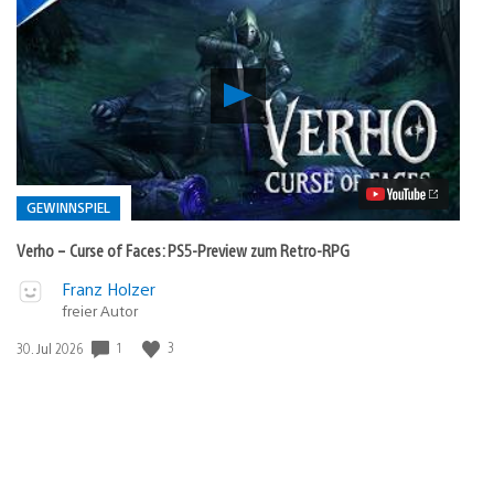
Verho
–
Curse
of
Faces:
PS5-
Preview
GEWINNSPIEL
zum
Retro-
Verho – Curse of Faces: PS5-Preview zum Retro-RPG
RPG
Video
Veröffentlicht
Franz Holzer
abspielen
freier Autor
in:
Gewinnspiel
1
3
Veröffentlichungsdatum:
30. Jul 2026