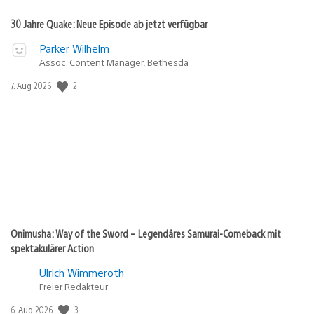
30 Jahre Quake: Neue Episode ab jetzt verfügbar
Parker Wilhelm
Assoc. Content Manager, Bethesda
2
Veröffentlichungsdatum:
7. Aug 2026
Onimusha: Way of the Sword – Legendäres Samurai-Comeback mit
spektakulärer Action
Ulrich Wimmeroth
Freier Redakteur
3
Veröffentlichungsdatum:
6. Aug 2026