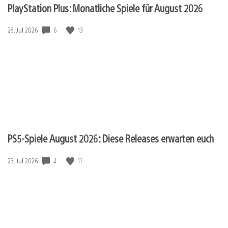
PlayStation Plus: Monatliche Spiele für August 2026
6
13
Veröffentlichungsdatum:
28. Jul 2026
PS5-Spiele August 2026: Diese Releases erwarten euch
2
11
Veröffentlichungsdatum:
23. Jul 2026