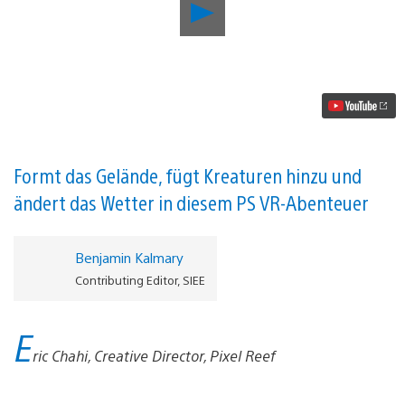
Im
Sandbox-
Modus
von
Paper
Beast
könnt
ihr
mit
einem
lebendigen
Formt das Gelände, fügt Kreaturen hinzu und
Ökosystem
ändert das Wetter in diesem PS VR-Abenteuer
experimentieren
Video
abspielen
Benjamin Kalmary
Contributing Editor, SIEE
E
ric Chahi, Creative Director, Pixel Reef