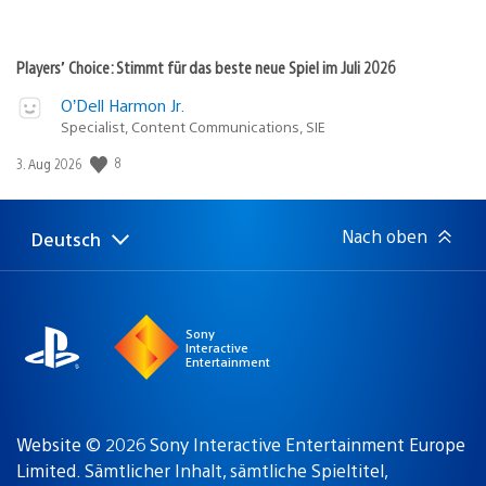
Players’ Choice: Stimmt für das beste neue Spiel im Juli 2026
O’Dell Harmon Jr.
Specialist, Content Communications, SIE
8
Veröffentlichungsdatum:
3. Aug 2026
Nach oben
Deutsch
Select
Aktuelle
a
Region:
region
Sony
Interactive
Entertainment
Website © 2026 Sony Interactive Entertainment Europe
Limited. Sämtlicher Inhalt, sämtliche Spieltitel,