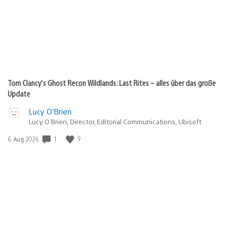
Tom Clancy’s Ghost Recon Wildlands: Last Rites – alles über das große
Update
Lucy O’Brien
Lucy O’Brien, Director, Editorial Communications, Ubisoft
1
9
Veröffentlichungsdatum:
6. Aug 2026