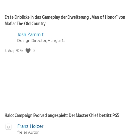
Erste Einblicke in das Gameplay der Erweiterung „Man of Honor“ von
Mafia: The Old Country
Josh Zammit
Design Director, Hangar 13
90
Veröffentlichungsdatum:
4. Aug 2026
Halo: Campaign Evolved angespielt: Der Master Chief betritt PS5
Franz Holzer
freier Autor