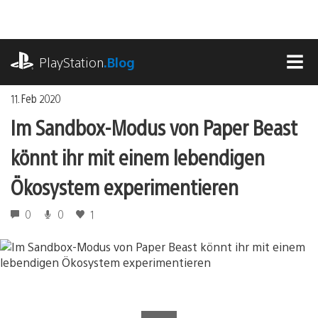
Zum
Inhalt
springen
playstation.com
PlayStation
.Blog
MEN
11. Feb 2020
Im Sandbox-Modus von Paper Beast
könnt ihr mit einem lebendigen
Ökosystem experimentieren
0
0
1