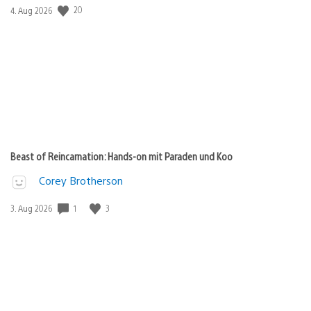
20
Veröffentlichungsdatum:
4. Aug 2026
Beast of Reincarnation: Hands-on mit Paraden und Koo
Corey Brotherson
1
3
Veröffentlichungsdatum:
3. Aug 2026