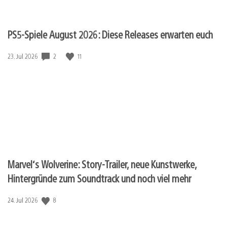
PS5-Spiele August 2026: Diese Releases erwarten euch
2
11
Veröffentlichungsdatum:
23. Jul 2026
Marvel‘s Wolverine: Story-Trailer, neue Kunstwerke,
Hintergründe zum Soundtrack und noch viel mehr
8
Veröffentlichungsdatum:
24. Jul 2026