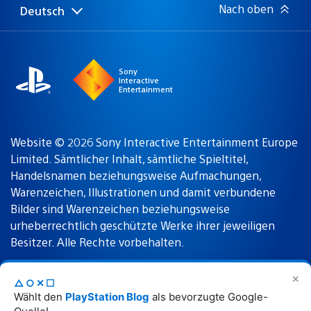
Nach oben
Deutsch
Select
Aktuelle
a
Region:
region
Sony
Interactive
Entertainment
Website © 2026 Sony Interactive Entertainment Europe
Limited. Sämtlicher Inhalt, sämtliche Spieltitel,
Handelsnamen beziehungsweise Aufmachungen,
Warenzeichen, Illustrationen und damit verbundene
Bilder sind Warenzeichen beziehungsweise
urheberrechtlich geschützte Werke ihrer jeweiligen
Besitzer. Alle Rechte vorbehalten.
✕
△○✕☐
Nutzungsbedingungen
Datenschutzrichtlinie
Wählt den
PlayStation Blog
als bevorzugte Google-