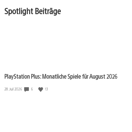
Spotlight Beiträge
PlayStation Plus: Monatliche Spiele für August 2026
6
13
Veröffentlichungsdatum:
28. Jul 2026