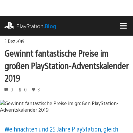
Zum
Inhalt
springen
playstation.com
PlayStation
.Blog
MEN
3. Dez 2019
Gewinnt fantastische Preise im
großen PlayStation-Adventskalender
2019
0
0
3
Weihnachten und 25 Jahre PlayStation, gleich