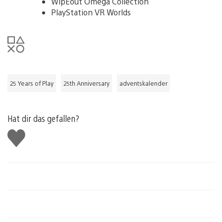
WipEout Omega Collection
PlayStation VR Worlds
25 Years of Play
25th Anniversary
adventskalender
Hat dir das gefallen?
Gefällt
mir