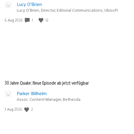
Lucy O’Brien
Lucy O’Brien, Director, Editorial Communications, Ubisoft
1
12
Veröffentlichungsdatum:
6. Aug 2026
30 Jahre Quake: Neue Episode ab jetzt verfügbar
Parker Wilhelm
Assoc. Content Manager, Bethesda
2
Veröffentlichungsdatum:
7. Aug 2026