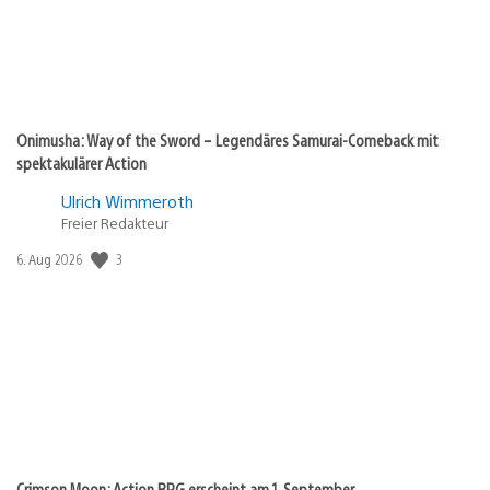
Onimusha: Way of the Sword – Legendäres Samurai-Comeback mit
spektakulärer Action
Ulrich Wimmeroth
Freier Redakteur
3
Veröffentlichungsdatum:
6. Aug 2026
Crimson Moon: Action RPG erscheint am 1. September