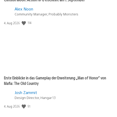
Alex Noon
Community Manager, Probably Monsters
114
Veröffentlichungsdatum:
4. Aug 2026
Erste Einblicke in das Gameplay der Erweiterung „Man of Honor“ von
Mafia: The Old Country
Josh Zammit
Design Director, Hangar 13
91
Veröffentlichungsdatum:
4. Aug 2026