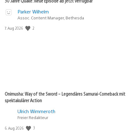
30 Jahre Quake: Neue Episode ab jetzt verfügbar
Parker Wilhelm
Assoc. Content Manager, Bethesda
2
Veröffentlichungsdatum:
7. Aug 2026
Onimusha: Way of the Sword – Legendäres Samurai-Comeback mit
spektakulärer Action
Ulrich Wimmeroth
Freier Redakteur
3
Veröffentlichungsdatum:
6. Aug 2026