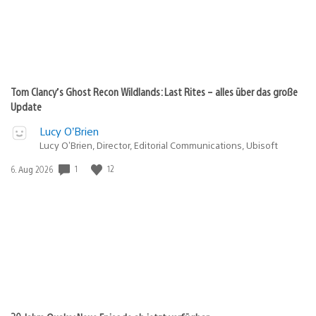
Tom Clancy’s Ghost Recon Wildlands: Last Rites – alles über das große
Update
Lucy O’Brien
Lucy O’Brien, Director, Editorial Communications, Ubisoft
1
12
Veröffentlichungsdatum:
6. Aug 2026