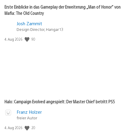
Erste Einblicke in das Gameplay der Erweiterung „Man of Honor“ von
Mafia: The Old Country
Josh Zammit
Design Director, Hangar 13
90
Veröffentlichungsdatum:
4. Aug 2026
Halo: Campaign Evolved angespielt: Der Master Chief betritt PS5
Franz Holzer
freier Autor
20
Veröffentlichungsdatum:
4. Aug 2026