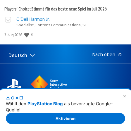
Players’ Choice: Stimmt für das beste neue Spiel im Juli 2026
O’Dell Harmon Jr.
Specialist, Content Communications, SIE
8
Veröffentlichungsdatum:
3. Aug 2026
Nach oben
Deutsch
Select
Aktuelle
a
Region:
region
Sony
Interactive
Entertainment
✕
△○✕☐
Wählt den
PlayStation Blog
als bevorzugte Google-
Quelle!
Website © 2026 Sony Interactive Entertainment Europe
Limited. Sämtlicher Inhalt, sämtliche Spieltitel,
Aktivieren
Handelsnamen beziehungsweise Aufmachungen,