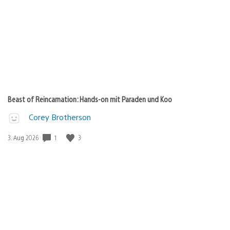
Beast of Reincarnation: Hands-on mit Paraden und Koo
Corey Brotherson
1
3
Veröffentlichungsdatum:
3. Aug 2026