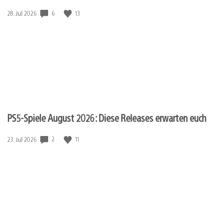
6
13
Veröffentlichungsdatum:
28. Jul 2026
PS5-Spiele August 2026: Diese Releases erwarten euch
2
11
Veröffentlichungsdatum:
23. Jul 2026