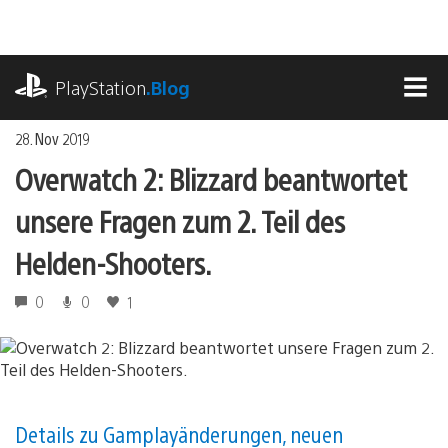
Zum
Inhalt
springen
playstation.com
PlayStation
.Blog
MEN
28. Nov 2019
Overwatch 2: Blizzard beantwortet
unsere Fragen zum 2. Teil des
Helden-Shooters.
0
0
1
Details zu Gamplayänderungen, neuen