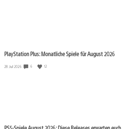
PlayStation Plus: Monatliche Spiele für August 2026
6
12
Veröffentlichungsdatum:
28. Jul 2026
PS5-Spiele August 2026: Diese Releases erwarten euch