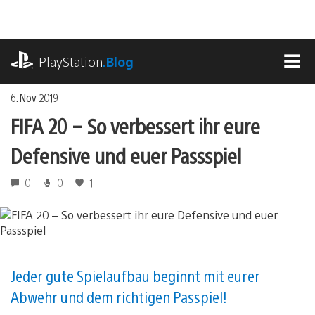
Zum
Inhalt
springen
playstation.com
PlayStation
.Blog
MEN
6. Nov 2019
FIFA 20 – So verbessert ihr eure
Defensive und euer Passspiel
0
0
1
Jeder gute Spielaufbau beginnt mit eurer
Abwehr und dem richtigen Passpiel!