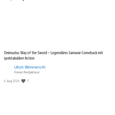
Onimusha: Way of the Sword – Legendäres Samurai-Comeback mit
spektakulärer Action
Ulrich Wimmeroth
Freier Redakteur
3
Veröffentlichungsdatum:
6. Aug 2026