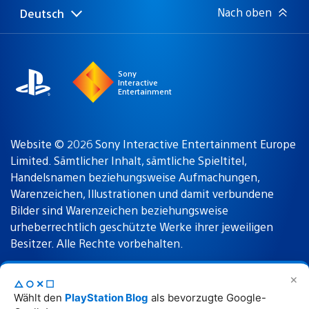
Nach oben
Deutsch
Select
Aktuelle
a
Region:
region
Sony
Interactive
Entertainment
Website © 2026 Sony Interactive Entertainment Europe
Limited. Sämtlicher Inhalt, sämtliche Spieltitel,
Handelsnamen beziehungsweise Aufmachungen,
Warenzeichen, Illustrationen und damit verbundene
Bilder sind Warenzeichen beziehungsweise
urheberrechtlich geschützte Werke ihrer jeweiligen
Besitzer. Alle Rechte vorbehalten.
✕
△○✕☐
Nutzungsbedingungen
Datenschutzrichtlinie
Wählt den
PlayStation Blog
als bevorzugte Google-