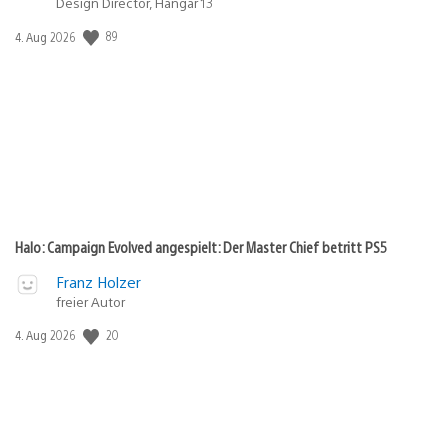
Design Director, Hangar 13
89
Veröffentlichungsdatum:
4. Aug 2026
Halo: Campaign Evolved angespielt: Der Master Chief betritt PS5
Franz Holzer
freier Autor
20
Veröffentlichungsdatum:
4. Aug 2026