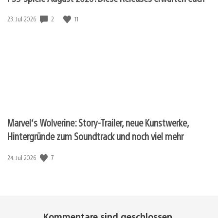
2
11
Veröffentlichungsdatum:
23. Jul 2026
Marvel‘s Wolverine: Story-Trailer, neue Kunstwerke,
Hintergründe zum Soundtrack und noch viel mehr
7
Veröffentlichungsdatum:
24. Jul 2026
Kommentare sind geschlossen.