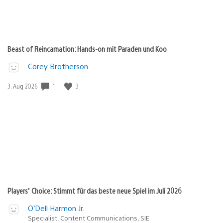
Beast of Reincarnation: Hands-on mit Paraden und Koo
Corey Brotherson
1
3
Veröffentlichungsdatum:
3. Aug 2026
Players’ Choice: Stimmt für das beste neue Spiel im Juli 2026
O’Dell Harmon Jr.
Specialist, Content Communications, SIE