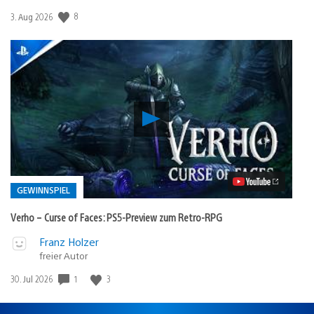
8
Veröffentlichungsdatum:
3. Aug 2026
Verho
–
Curse
of
Faces:
PS5-
Preview
GEWINNSPIEL
zum
Retro-
Verho – Curse of Faces: PS5-Preview zum Retro-RPG
RPG
Video
Veröffentlicht
Franz Holzer
abspielen
freier Autor
in:
Gewinnspiel
1
3
Veröffentlichungsdatum:
30. Jul 2026