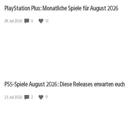
PlayStation Plus: Monatliche Spiele für August 2026
6
13
Veröffentlichungsdatum:
28. Jul 2026
PS5-Spiele August 2026: Diese Releases erwarten euch
2
11
Veröffentlichungsdatum:
23. Jul 2026