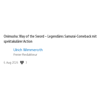
Onimusha: Way of the Sword – Legendäres Samurai-Comeback mit
spektakulärer Action
Ulrich Wimmeroth
Freier Redakteur
3
Veröffentlichungsdatum:
6. Aug 2026