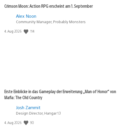
Crimson Moon: Action RPG erscheint am 1. September
Alex Noon
Community Manager, Probably Monsters
114
Veröffentlichungsdatum:
4. Aug 2026
Erste Einblicke in das Gameplay der Erweiterung „Man of Honor“ von
Mafia: The Old Country
Josh Zammit
Design Director, Hangar 13
90
Veröffentlichungsdatum:
4. Aug 2026