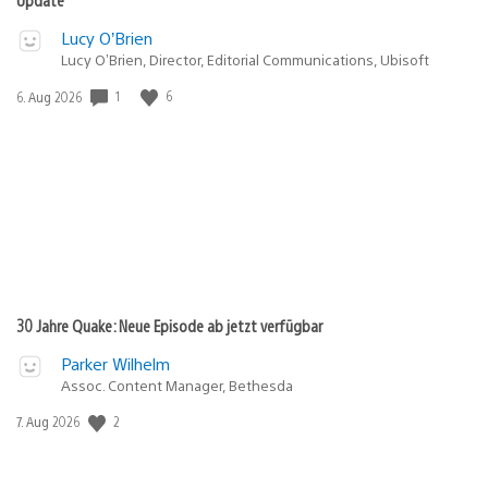
Lucy O’Brien
Lucy O’Brien, Director, Editorial Communications, Ubisoft
1
6
Veröffentlichungsdatum:
6. Aug 2026
30 Jahre Quake: Neue Episode ab jetzt verfügbar
Parker Wilhelm
Assoc. Content Manager, Bethesda
2
Veröffentlichungsdatum:
7. Aug 2026