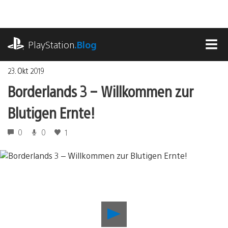
Zum
Inhalt
springen
playstation.com
PlayStation
.Blog
MEN
23. Okt 2019
Borderlands 3 – Willkommen zur
Blutigen Ernte!
0
0
1
Borderlands
3