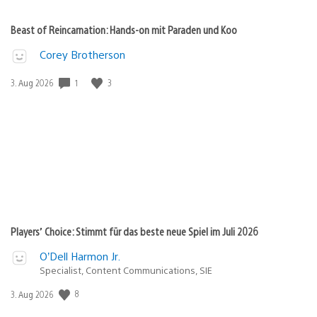
Beast of Reincarnation: Hands-on mit Paraden und Koo
Corey Brotherson
1
3
Veröffentlichungsdatum:
3. Aug 2026
Players’ Choice: Stimmt für das beste neue Spiel im Juli 2026
O’Dell Harmon Jr.
Specialist, Content Communications, SIE
8
Veröffentlichungsdatum:
3. Aug 2026