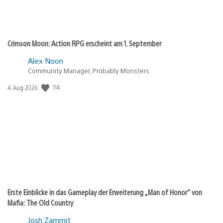
Crimson Moon: Action RPG erscheint am 1. September
Alex Noon
Community Manager, Probably Monsters
114
Veröffentlichungsdatum:
4. Aug 2026
Erste Einblicke in das Gameplay der Erweiterung „Man of Honor“ von
Mafia: The Old Country
Josh Zammit