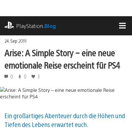
Zum
Inhalt
springen
playstation.com
PlayStation
.Blog
MEN
24. Sep 2019
Arise: A Simple Story – eine neue
emotionale Reise erscheint für PS4
0
0
3
Ein großartiges Abenteuer durch die Höhen und
Tiefen des Lebens erwartet euch.