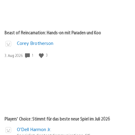
Beast of Reincarnation: Hands-on mit Paraden und Koo
Corey Brotherson
1
3
Veröffentlichungsdatum:
3. Aug 2026
Players’ Choice: Stimmt für das beste neue Spiel im Juli 2026
O’Dell Harmon Jr.