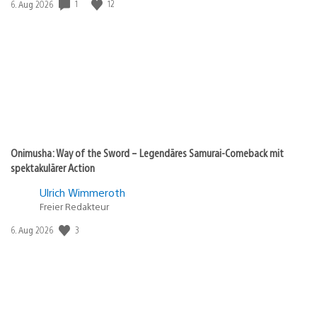
1
12
Veröffentlichungsdatum:
6. Aug 2026
Onimusha: Way of the Sword – Legendäres Samurai-Comeback mit
spektakulärer Action
Ulrich Wimmeroth
Freier Redakteur
3
Veröffentlichungsdatum:
6. Aug 2026