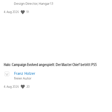
Design Director, Hangar 13
91
Veröffentlichungsdatum:
4. Aug 2026
Halo: Campaign Evolved angespielt: Der Master Chief betritt PS5
Franz Holzer
freier Autor
20
Veröffentlichungsdatum:
4. Aug 2026