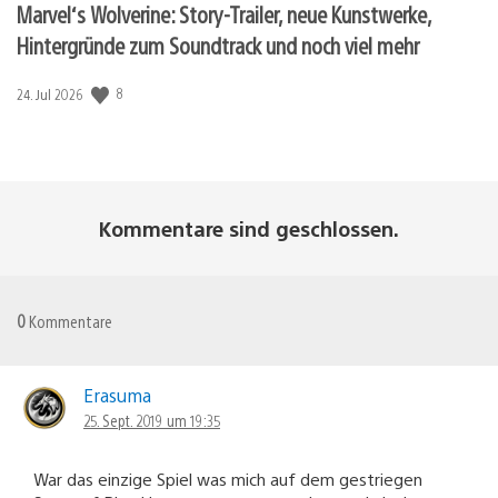
Marvel‘s Wolverine: Story-Trailer, neue Kunstwerke,
Hintergründe zum Soundtrack und noch viel mehr
8
Veröffentlichungsdatum:
24. Jul 2026
Kommentare sind geschlossen.
0
Kommentare
Erasuma
25. Sept. 2019 um 19:35
War das einzige Spiel was mich auf dem gestriegen