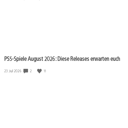
PS5-Spiele August 2026: Diese Releases erwarten euch
2
11
Veröffentlichungsdatum:
23. Jul 2026