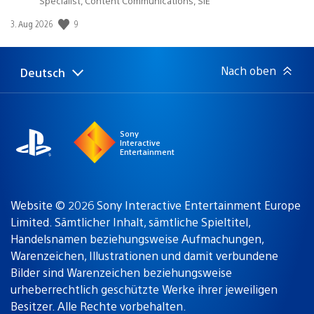
Specialist, Content Communications, SIE
9
Veröffentlichungsdatum:
3. Aug 2026
Nach oben
Deutsch
Select
Aktuelle
a
Region:
region
Sony
Interactive
Entertainment
Website © 2026 Sony Interactive Entertainment Europe
Limited. Sämtlicher Inhalt, sämtliche Spieltitel,
Handelsnamen beziehungsweise Aufmachungen,
Warenzeichen, Illustrationen und damit verbundene
Bilder sind Warenzeichen beziehungsweise
urheberrechtlich geschützte Werke ihrer jeweiligen
Besitzer. Alle Rechte vorbehalten.