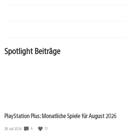
Spotlight Beiträge
PlayStation Plus: Monatliche Spiele für August 2026
6
13
Veröffentlichungsdatum:
28. Jul 2026