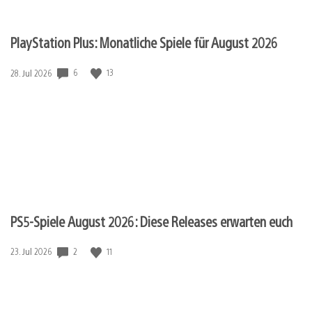
PlayStation Plus: Monatliche Spiele für August 2026
6
13
Veröffentlichungsdatum:
28. Jul 2026
PS5-Spiele August 2026: Diese Releases erwarten euch
2
11
Veröffentlichungsdatum:
23. Jul 2026