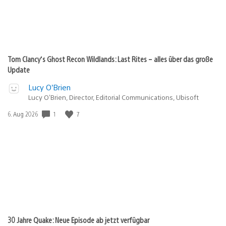
Tom Clancy’s Ghost Recon Wildlands: Last Rites – alles über das große
Update
Lucy O’Brien
Lucy O’Brien, Director, Editorial Communications, Ubisoft
1
7
Veröffentlichungsdatum:
6. Aug 2026
30 Jahre Quake: Neue Episode ab jetzt verfügbar