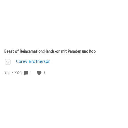
Beast of Reincarnation: Hands-on mit Paraden und Koo
Corey Brotherson
1
3
Veröffentlichungsdatum:
3. Aug 2026