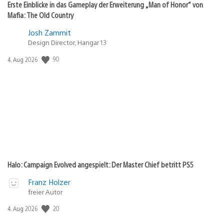
Erste Einblicke in das Gameplay der Erweiterung „Man of Honor“ von
Mafia: The Old Country
Josh Zammit
Design Director, Hangar 13
90
Veröffentlichungsdatum:
4. Aug 2026
Halo: Campaign Evolved angespielt: Der Master Chief betritt PS5
Franz Holzer
freier Autor
20
Veröffentlichungsdatum:
4. Aug 2026