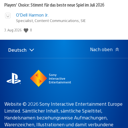
Players’ Choice: Stimmt für das beste neue Spiel im Juli 2026
O’Dell Harmon Jr.
Specialist, Content Communications, SIE
8
Veröffentlichungsdatum:
3. Aug 2026
Nach oben
Deutsch
Select
Aktuelle
a
Region:
region
Sony
Interactive
Entertainment
Website © 2026 Sony Interactive Entertainment Europe
Limited. Sämtlicher Inhalt, sämtliche Spieltitel,
Handelsnamen beziehungsweise Aufmachungen,
Warenzeichen, Illustrationen und damit verbundene