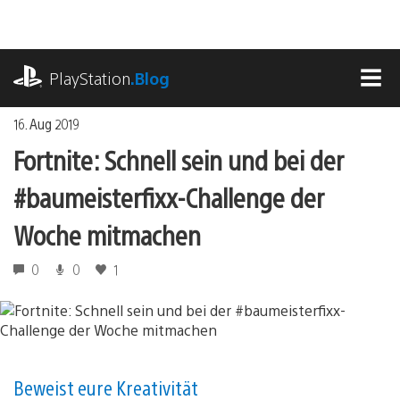
Zum
Inhalt
springen
playstation.com
PlayStation
.Blog
MEN
16. Aug 2019
Fortnite: Schnell sein und bei der
#baumeisterfixx-Challenge der
Woche mitmachen
0
0
1
Beweist eure Kreativität