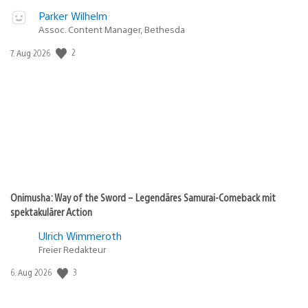
Parker Wilhelm
Assoc. Content Manager, Bethesda
2
Veröffentlichungsdatum:
7. Aug 2026
Onimusha: Way of the Sword – Legendäres Samurai-Comeback mit
spektakulärer Action
Ulrich Wimmeroth
Freier Redakteur
3
Veröffentlichungsdatum:
6. Aug 2026