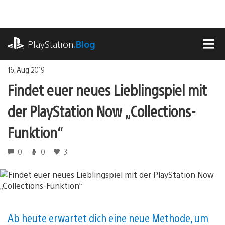
Zum
Inhalt
springen
playstation.com
PlayStation
.Blog
MEN
16. Aug 2019
Findet euer neues Lieblingspiel mit
der PlayStation Now „Collections-
Funktion“
0
0
3
Ab heute erwartet dich eine neue Methode, um