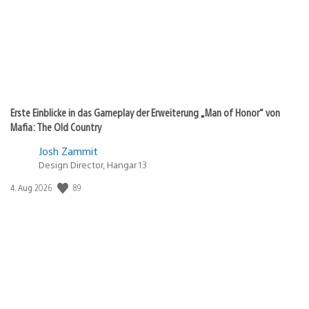
Erste Einblicke in das Gameplay der Erweiterung „Man of Honor“ von
Mafia: The Old Country
Josh Zammit
Design Director, Hangar 13
89
Veröffentlichungsdatum:
4. Aug 2026