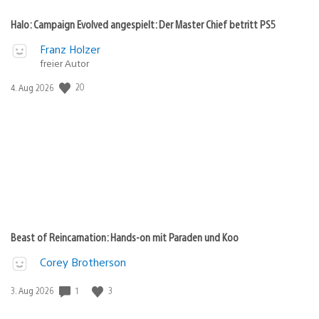
Halo: Campaign Evolved angespielt: Der Master Chief betritt PS5
Franz Holzer
freier Autor
20
Veröffentlichungsdatum:
4. Aug 2026
Beast of Reincarnation: Hands-on mit Paraden und Koo
Corey Brotherson
1
3
Veröffentlichungsdatum:
3. Aug 2026