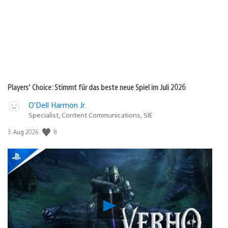
Players’ Choice: Stimmt für das beste neue Spiel im Juli 2026
O’Dell Harmon Jr.
Specialist, Content Communications, SIE
8
Veröffentlichungsdatum:
3. Aug 2026
Verho
–
Curse