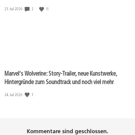
2
11
Veröffentlichungsdatum:
23. Jul 2026
Marvel‘s Wolverine: Story-Trailer, neue Kunstwerke,
Hintergründe zum Soundtrack und noch viel mehr
7
Veröffentlichungsdatum:
24. Jul 2026
Kommentare sind geschlossen.