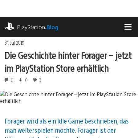
Zum
Inhalt
springen
playstation.com
PlayStation
.Blog
MEN
31. Jul 2019
Die Geschichte hinter Forager – jetzt
im PlayStation Store erhältlich
0
0
3
Forager wird als ein Idle Game beschrieben, das
man weiterspielen möchte. Forager ist der