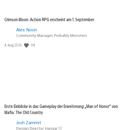
Crimson Moon: Action RPG erscheint am 1. September
Alex Noon
Community Manager, Probably Monsters
114
Veröffentlichungsdatum:
4. Aug 2026
Erste Einblicke in das Gameplay der Erweiterung „Man of Honor“ von
Mafia: The Old Country
Josh Zammit
Design Director, Hangar 13