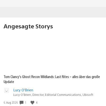
Angesagte Storys
Tom Clancy’s Ghost Recon Wildlands: Last Rites – alles über das große
Update
Lucy O’Brien
Lucy O’Brien, Director, Editorial Communications, Ubisoft
1
4
Veröffentlichungsdatum:
6. Aug 2026