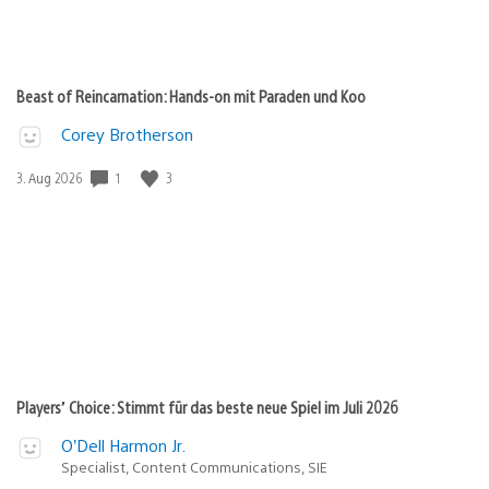
Beast of Reincarnation: Hands-on mit Paraden und Koo
Corey Brotherson
1
3
Veröffentlichungsdatum:
3. Aug 2026
Players’ Choice: Stimmt für das beste neue Spiel im Juli 2026
O’Dell Harmon Jr.
Specialist, Content Communications, SIE