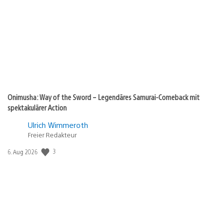
Onimusha: Way of the Sword – Legendäres Samurai-Comeback mit
spektakulärer Action
Ulrich Wimmeroth
Freier Redakteur
3
Veröffentlichungsdatum:
6. Aug 2026