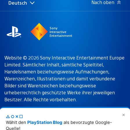
Nach oben
Deutsch
Select
Aktuelle
a
Region:
region
Sony
Interactive
Entertainment
Website © 2026 Sony Interactive Entertainment Europe
Limited. Sämtlicher Inhalt, sämtliche Spieltitel,
Handelsnamen beziehungsweise Aufmachungen,
Warenzeichen, Illustrationen und damit verbundene
Bilder sind Warenzeichen beziehungsweise
urheberrechtlich geschützte Werke ihrer jeweiligen
Besitzer. Alle Rechte vorbehalten.
✕
△○✕☐
Nutzungsbedingungen
Datenschutzrichtlinie
Wählt den
PlayStation Blog
als bevorzugte Google-
Quelle!