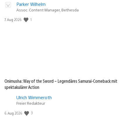
Parker Wilhelm
Assoc. Content Manager, Bethesda
1
Veröffentlichungsdatum:
7. Aug 2026
Onimusha: Way of the Sword – Legendäres Samurai-Comeback mit
spektakulärer Action
Ulrich Wimmeroth
Freier Redakteur
3
Veröffentlichungsdatum:
6. Aug 2026