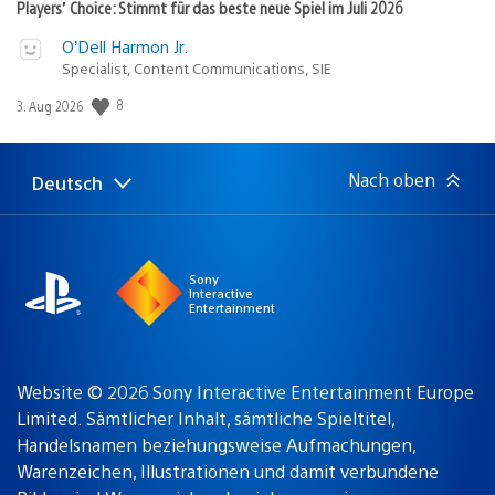
Players’ Choice: Stimmt für das beste neue Spiel im Juli 2026
O’Dell Harmon Jr.
Specialist, Content Communications, SIE
8
Veröffentlichungsdatum:
3. Aug 2026
Nach oben
Deutsch
Select
Aktuelle
a
Region:
region
Sony
Interactive
Entertainment
Website © 2026 Sony Interactive Entertainment Europe
Limited. Sämtlicher Inhalt, sämtliche Spieltitel,
Handelsnamen beziehungsweise Aufmachungen,
Warenzeichen, Illustrationen und damit verbundene