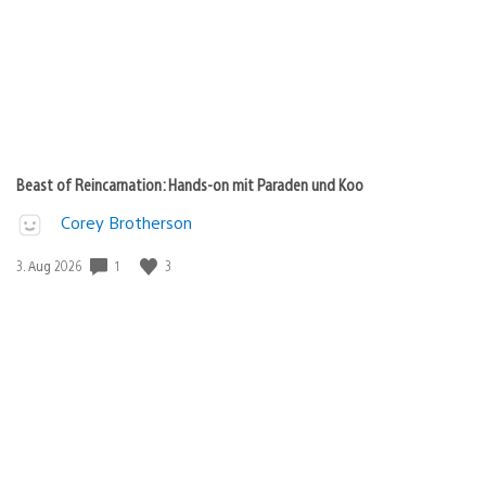
Beast of Reincarnation: Hands-on mit Paraden und Koo
Corey Brotherson
1
3
Veröffentlichungsdatum:
3. Aug 2026