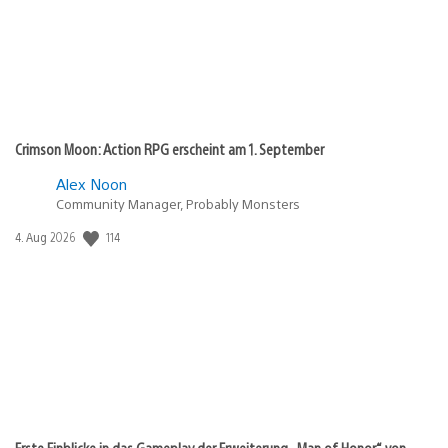
Crimson Moon: Action RPG erscheint am 1. September
Alex Noon
Community Manager, Probably Monsters
114
Veröffentlichungsdatum:
4. Aug 2026
Erste Einblicke in das Gameplay der Erweiterung „Man of Honor“ von