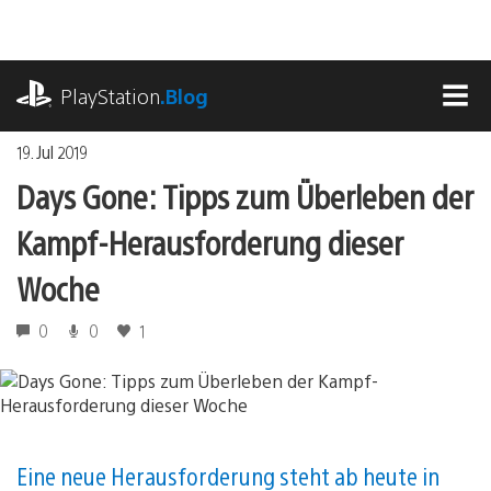
Zum
Inhalt
springen
playstation.com
PlayStation
.Blog
MEN
19. Jul 2019
Days Gone: Tipps zum Überleben der
Kampf-Herausforderung dieser
Woche
0
0
1
Eine neue Herausforderung steht ab heute in