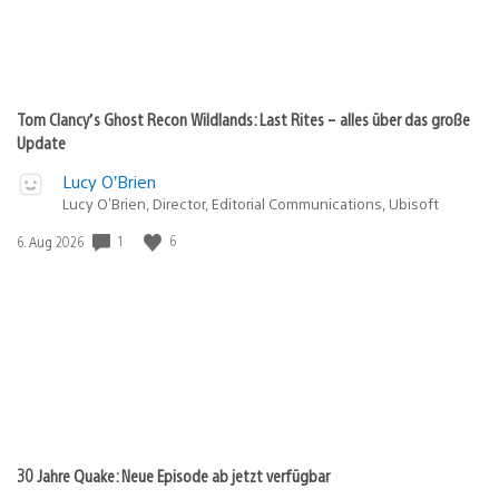
Tom Clancy’s Ghost Recon Wildlands: Last Rites – alles über das große
Update
Lucy O’Brien
Lucy O’Brien, Director, Editorial Communications, Ubisoft
1
6
Veröffentlichungsdatum:
6. Aug 2026
30 Jahre Quake: Neue Episode ab jetzt verfügbar