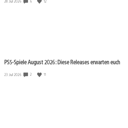
6
12
Veröffentlichungsdatum:
28. Jul 2026
PS5-Spiele August 2026: Diese Releases erwarten euch
2
11
Veröffentlichungsdatum:
23. Jul 2026