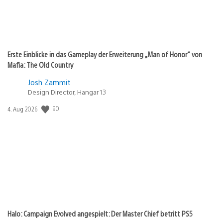
Erste Einblicke in das Gameplay der Erweiterung „Man of Honor“ von
Mafia: The Old Country
Josh Zammit
Design Director, Hangar 13
90
Veröffentlichungsdatum:
4. Aug 2026
Halo: Campaign Evolved angespielt: Der Master Chief betritt PS5