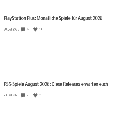
PlayStation Plus: Monatliche Spiele für August 2026
6
13
Veröffentlichungsdatum:
28. Jul 2026
PS5-Spiele August 2026: Diese Releases erwarten euch
2
11
Veröffentlichungsdatum:
23. Jul 2026