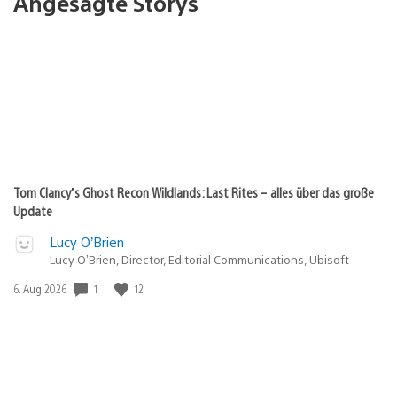
Angesagte Storys
Tom Clancy’s Ghost Recon Wildlands: Last Rites – alles über das große
Update
Lucy O’Brien
Lucy O’Brien, Director, Editorial Communications, Ubisoft
1
12
Veröffentlichungsdatum:
6. Aug 2026