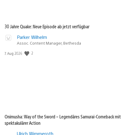
30 Jahre Quake: Neue Episode ab jetzt verfügbar
Parker Wilhelm
Assoc. Content Manager, Bethesda
2
Veröffentlichungsdatum:
7. Aug 2026
Onimusha: Way of the Sword – Legendäres Samurai-Comeback mit
spektakulärer Action
Ulrich Wimmeroth