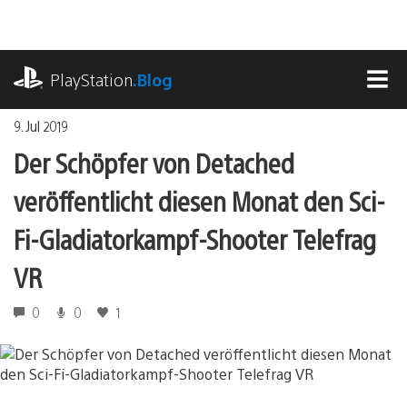
Zum
Inhalt
springen
playstation.com
PlayStation
.Blog
MEN
9. Jul 2019
Der Schöpfer von Detached
veröffentlicht diesen Monat den Sci-
Fi-Gladiatorkampf-Shooter Telefrag
VR
0
0
1