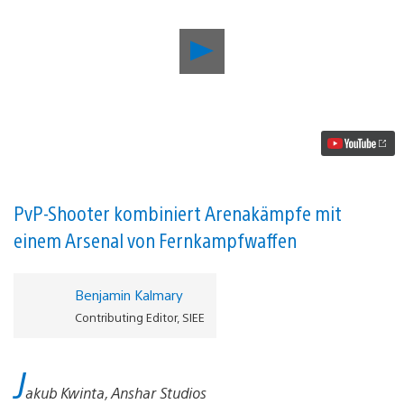
Der
Schöpfer
von
Detached
veröffentlicht
diesen
Monat
den
Sci-
Fi-
Gladiatorkampf-
PvP-Shooter kombiniert Arenakämpfe mit
Shooter
einem Arsenal von Fernkampfwaffen
Telefrag
VR
Video
abspielen
Benjamin Kalmary
Contributing Editor, SIEE
J
akub Kwinta, Anshar Studios