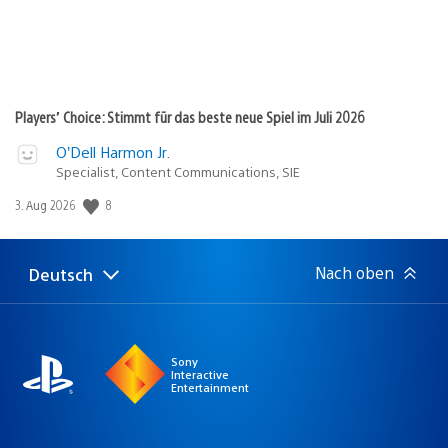
Players’ Choice: Stimmt für das beste neue Spiel im Juli 2026
O’Dell Harmon Jr.
Specialist, Content Communications, SIE
8
Veröffentlichungsdatum:
3. Aug 2026
Nach oben
Deutsch
Select
Aktuelle
a
Region:
region
Sony
Interactive
Entertainment