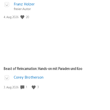
Franz Holzer
freier Autor
20
Veröffentlichungsdatum:
4. Aug 2026
Beast of Reincarnation: Hands-on mit Paraden und Koo
Corey Brotherson
1
3
Veröffentlichungsdatum:
3. Aug 2026