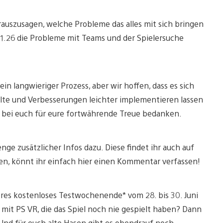
rauszusagen, welche Probleme das alles mit sich bringen
 1.26 die Probleme mit Teams und der Spielersuche
in langwieriger Prozess, aber wir hoffen, dass es sich
alte und Verbesserungen leichter implementieren lassen
 bei euch für eure fortwährende Treue bedanken.
enge zusätzlicher Infos dazu. Diese findet ihr auch auf
en, könnt ihr einfach hier einen Kommentar verfassen!
teres kostenloses Testwochenende* vom 28. bis 30. Juni
mit PS VR, die das Spiel noch nie gespielt haben? Dann
 Und für euch alte Hasen gibt es obendrauf noch