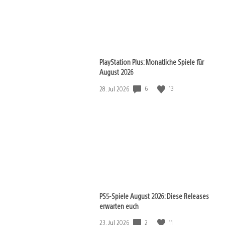
PlayStation Plus: Monatliche Spiele für
August 2026
6
13
Veröffentlichungsdatum:
28. Jul 2026
PS5-Spiele August 2026: Diese Releases
erwarten euch
2
11
Veröffentlichungsdatum:
23. Jul 2026