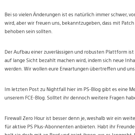
Bei so vielen Änderungen ist es natürlich immer schwer, vo
wird, aber wir freuen uns, bekanntzugeben, dass mit Patch
behoben sein sollten.
Der Aufbau einer zuverlässigen und robusten Plattform ist e
auf lange Sicht bezahlt machen wird, indem sich neue Inh
werden. Wir wollen eure Erwartungen übertreffen und uns
Im letzten Post zu Nightfall hier im PS-Blog gibt es eine M
unserem FCE-Blog. Solltet ihr dennoch weitere Fragen hab
Firewall Zero Hour ist besser denn je, weshalb wir ein wei
für aktive PS Plus-Abonnenten anbieten. Habt ihr Freunde 
holt sie doch mit an Bord und zeigt ihnen, wo es langgeht.