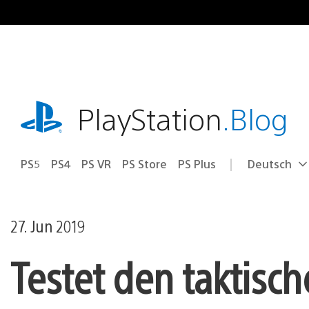
Zum
Inhalt
springen
playstation.com
PlayStation
.Blog
PS5
PS4
PS VR
PS Store
PS Plus
Deutsch
Select
Aktuelle
a
Region:
region
27. Jun 2019
Testet den taktisc