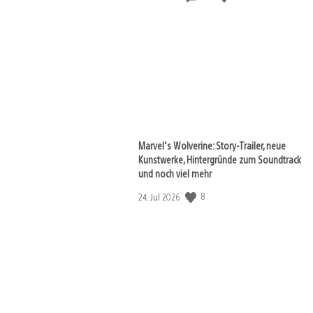
Marvel‘s Wolverine: Story-Trailer, neue
Kunstwerke, Hintergründe zum Soundtrack
und noch viel mehr
8
Veröffentlichungsdatum:
24. Jul 2026