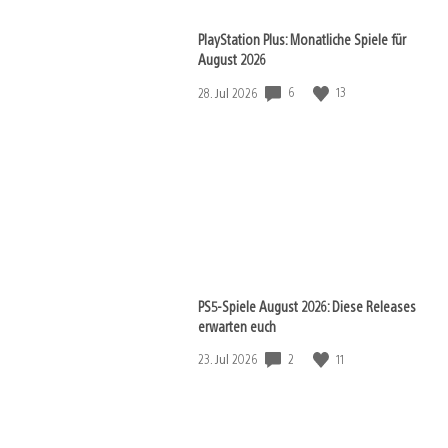
PlayStation Plus: Monatliche Spiele für
August 2026
6
13
Veröffentlichungsdatum:
28. Jul 2026
PS5-Spiele August 2026: Diese Releases
erwarten euch
2
11
Veröffentlichungsdatum:
23. Jul 2026