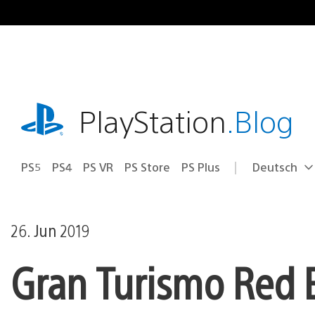
Zum
Inhalt
springen
playstation.com
PlayStation
.Blog
PS5
PS4
PS VR
PS Store
PS Plus
Deutsch
Select
Aktuelle
a
Region:
region
26. Jun 2019
Gran Turismo Red B