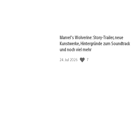
Marvel‘s Wolverine: Story-Trailer, neue
Kunstwerke, Hintergründe zum Soundtrack
und noch viel mehr
7
Veröffentlichungsdatum:
24. Jul 2026