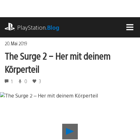
Zum
Inhalt
springen
playstation.com
PlayStation
.Blog
MEN
20. Mai 2019
The Surge 2 – Her mit deinem
Körperteil
1
0
3
The
Surge