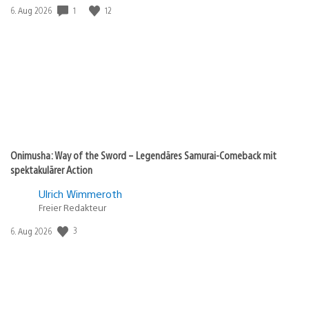
1
12
Veröffentlichungsdatum:
6. Aug 2026
Onimusha: Way of the Sword – Legendäres Samurai-Comeback mit
spektakulärer Action
Ulrich Wimmeroth
Freier Redakteur
3
Veröffentlichungsdatum:
6. Aug 2026