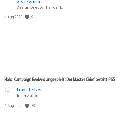
Josh Zammit
Design Director, Hangar 13
91
Veröffentlichungsdatum:
4. Aug 2026
Halo: Campaign Evolved angespielt: Der Master Chief betritt PS5
Franz Holzer
freier Autor
20
Veröffentlichungsdatum:
4. Aug 2026