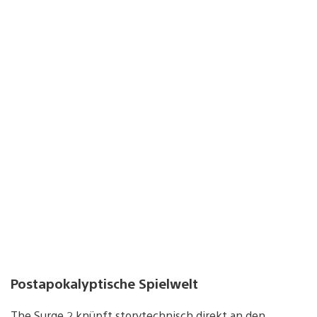
Postapokalyptische Spielwelt
The Surge 2 knüpft storytechnisch direkt an den