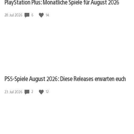
PlayStation Plus: Monatliche Spiele für August 2026
6
14
Veröffentlichungsdatum:
28. Jul 2026
PS5-Spiele August 2026: Diese Releases erwarten euch
2
12
Veröffentlichungsdatum:
23. Jul 2026