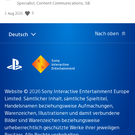
Specialist, Content Communications, SIE
9
Veröffentlichungsdatum:
3. Aug 2026
Nach oben
Deutsch
Select
Aktuelle
a
Region:
region
Sony
Interactive
Entertainment
Website © 2026 Sony Interactive Entertainment Europe
Limited. Sämtlicher Inhalt, sämtliche Spieltitel,
Handelsnamen beziehungsweise Aufmachungen,
Warenzeichen, Illustrationen und damit verbundene
Bilder sind Warenzeichen beziehungsweise
urheberrechtlich geschützte Werke ihrer jeweiligen
Besitzer. Alle Rechte vorbehalten.