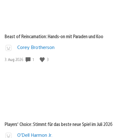
Beast of Reincarnation: Hands-on mit Paraden und Koo
Corey Brotherson
1
3
Veröffentlichungsdatum:
3. Aug 2026
Players’ Choice: Stimmt für das beste neue Spiel im Juli 2026
O’Dell Harmon Jr.