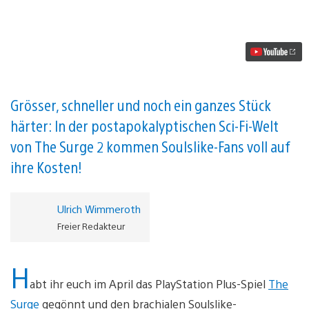
2
–
Her
mit
deinem
Körperteil
Video
abspielen
Grösser, schneller und noch ein ganzes Stück
härter: In der postapokalyptischen Sci-Fi-Welt
von The Surge 2 kommen Soulslike-Fans voll auf
ihre Kosten!
Ulrich Wimmeroth
Freier Redakteur
H
abt ihr euch im April das PlayStation Plus-Spiel
The
Surge
gegönnt und den brachialen Soulslike-