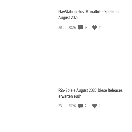
PlayStation Plus: Monatliche Spiele für
August 2026
6
11
Veröffentlichungsdatum:
28. Jul 2026
PS5-Spiele August 2026: Diese Releases
erwarten euch
2
11
Veröffentlichungsdatum:
23. Jul 2026