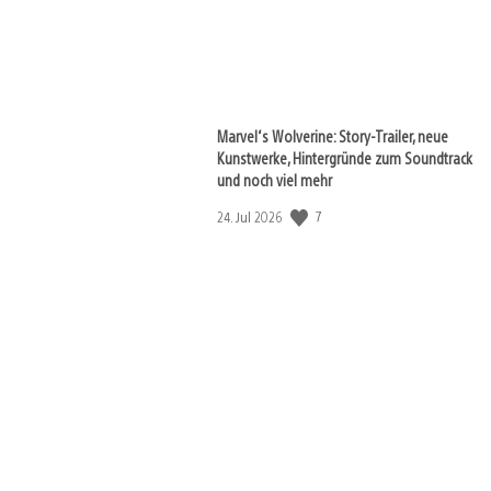
Marvel‘s Wolverine: Story-Trailer, neue
Kunstwerke, Hintergründe zum Soundtrack
und noch viel mehr
7
Veröffentlichungsdatum:
24. Jul 2026