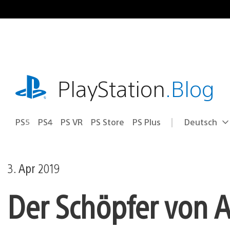
Zum
Inhalt
springen
playstation.com
PlayStation
.Blog
PS5
PS4
PS VR
PS Store
PS Plus
Deutsch
Select
Aktuelle
a
Region:
region
3. Apr 2019
Der Schöpfer von A