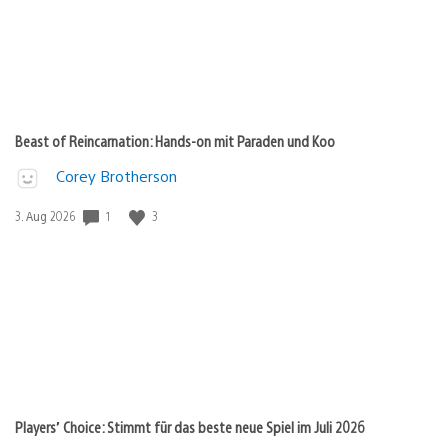
Beast of Reincarnation: Hands-on mit Paraden und Koo
Corey Brotherson
1
3
Veröffentlichungsdatum:
3. Aug 2026
Players’ Choice: Stimmt für das beste neue Spiel im Juli 2026