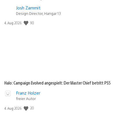
Josh Zammit
Design Director, Hangar 13
90
Veröffentlichungsdatum:
4. Aug 2026
Halo: Campaign Evolved angespielt: Der Master Chief betritt PS5
Franz Holzer
freier Autor
20
Veröffentlichungsdatum:
4. Aug 2026