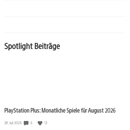
Spotlight Beiträge
PlayStation Plus: Monatliche Spiele für August 2026
6
13
Veröffentlichungsdatum:
28. Jul 2026