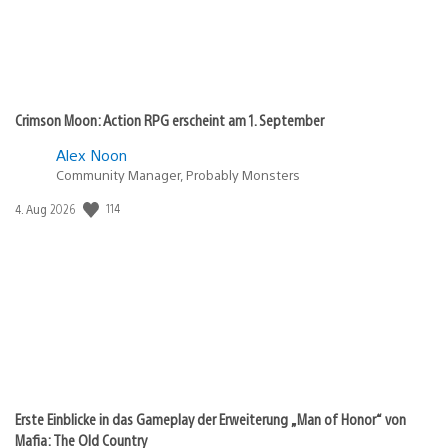
Crimson Moon: Action RPG erscheint am 1. September
Alex Noon
Community Manager, Probably Monsters
114
Veröffentlichungsdatum:
4. Aug 2026
Erste Einblicke in das Gameplay der Erweiterung „Man of Honor“ von
Mafia: The Old Country