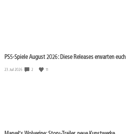
PS5-Spiele August 2026: Diese Releases erwarten euch
2
11
Veröffentlichungsdatum:
23. Jul 2026
Marvel‘s Wolverine: Story-Trailer, neue Kunstwerke,