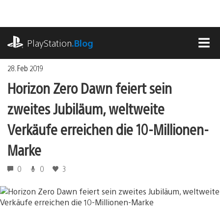
Zum
Inhalt
springen
playstation.com
PlayStation
.Blog
MEN
28. Feb 2019
Horizon Zero Dawn feiert sein
zweites Jubiläum, weltweite
Verkäufe erreichen die 10-Millionen-
Marke
0
0
3