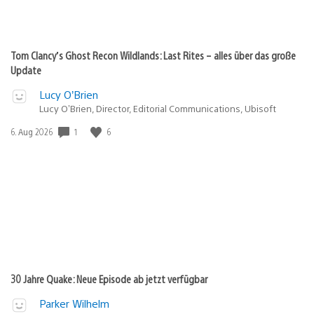
Tom Clancy’s Ghost Recon Wildlands: Last Rites – alles über das große
Update
Lucy O’Brien
Lucy O’Brien, Director, Editorial Communications, Ubisoft
1
6
Veröffentlichungsdatum:
6. Aug 2026
30 Jahre Quake: Neue Episode ab jetzt verfügbar
Parker Wilhelm