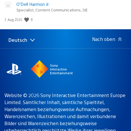
O’Dell Harmon Jr.
Specialist, Content Communications, SIE
8
Veröffentlichungsdatum:
3. Aug 2026
Nach oben
Deutsch
Select
Aktuelle
a
Region:
region
Sony
Interactive
Entertainment
Website © 2026 Sony Interactive Entertainment Europe
Limited. Sämtlicher Inhalt, sämtliche Spieltitel,
Handelsnamen beziehungsweise Aufmachungen,
Warenzeichen, Illustrationen und damit verbundene
Bilder sind Warenzeichen beziehungsweise
urheberrechtlich geschützte Werke ihrer jeweiligen