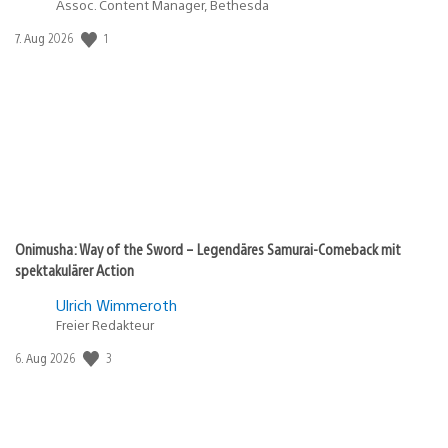
Assoc. Content Manager, Bethesda
1
Veröffentlichungsdatum:
7. Aug 2026
Onimusha: Way of the Sword – Legendäres Samurai-Comeback mit
spektakulärer Action
Ulrich Wimmeroth
Freier Redakteur
3
Veröffentlichungsdatum:
6. Aug 2026