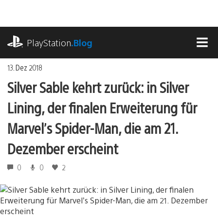
Zum
Inhalt
springen
playstation.com
PlayStation
.Blog
MEN
13. Dez 2018
Silver Sable kehrt zurück: in Silver
Lining, der finalen Erweiterung für
Marvel’s Spider-Man, die am 21.
Dezember erscheint
0
0
2