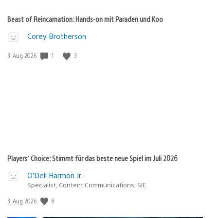
Beast of Reincarnation: Hands-on mit Paraden und Koo
Corey Brotherson
1
3
Veröffentlichungsdatum:
3. Aug 2026
Players’ Choice: Stimmt für das beste neue Spiel im Juli 2026
O’Dell Harmon Jr.
Specialist, Content Communications, SIE
8
Veröffentlichungsdatum:
3. Aug 2026