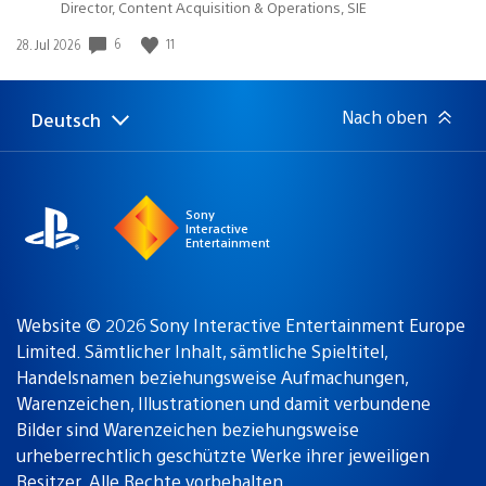
Director, Content Acquisition & Operations, SIE
6
11
Veröffentlichungsdatum:
28. Jul 2026
Nach oben
Deutsch
Select
Aktuelle
a
Region:
region
Sony
Interactive
Entertainment
Website © 2026 Sony Interactive Entertainment Europe
Limited. Sämtlicher Inhalt, sämtliche Spieltitel,
Handelsnamen beziehungsweise Aufmachungen,
Warenzeichen, Illustrationen und damit verbundene
Bilder sind Warenzeichen beziehungsweise
urheberrechtlich geschützte Werke ihrer jeweiligen
Besitzer. Alle Rechte vorbehalten.