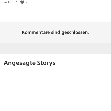
7
Veröffentlichungsdatum:
24. Jul 2026
Kommentare sind geschlossen.
Angesagte Storys