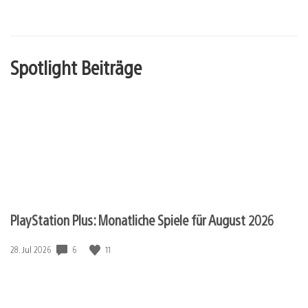
Spotlight Beiträge
PlayStation Plus: Monatliche Spiele für August 2026
6
11
Veröffentlichungsdatum:
28. Jul 2026