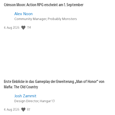
Crimson Moon: Action RPG erscheint am 1. September
Alex Noon
Community Manager, Probably Monsters
114
Veröffentlichungsdatum:
4. Aug 2026
Erste Einblicke in das Gameplay der Erweiterung „Man of Honor“ von
Mafia: The Old Country
Josh Zammit
Design Director, Hangar 13
87
Veröffentlichungsdatum:
4. Aug 2026