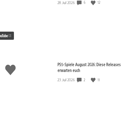
6
12
Veröffentlichungsdatum:
28. Jul 2026
PS5-Spiele August 2026: Diese Releases
Gefällt
erwarten euch
mir
2
11
Veröffentlichungsdatum:
23. Jul 2026