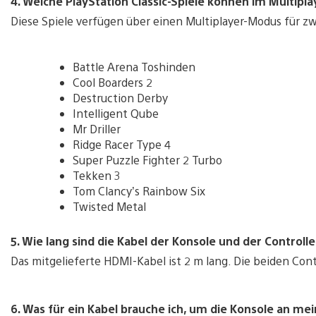
4. Welche PlayStation Classic-Spiele können im Multip
Diese Spiele verfügen über einen Multiplayer-Modus für z
Battle Arena Toshinden
Cool Boarders 2
Destruction Derby
Intelligent Qube
Mr Driller
Ridge Racer Type 4
Super Puzzle Fighter 2 Turbo
Tekken 3
Tom Clancy’s Rainbow Six
Twisted Metal
5. Wie lang sind die Kabel der Konsole und der Controlle
Das mitgelieferte HDMI-Kabel ist 2 m lang. Die beiden Contr
6. Was für ein Kabel brauche ich, um die Konsole an m