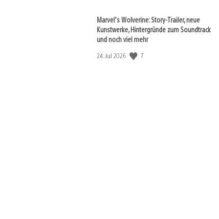
Marvel‘s Wolverine: Story-Trailer, neue
Kunstwerke, Hintergründe zum Soundtrack
und noch viel mehr
7
Veröffentlichungsdatum:
24. Jul 2026