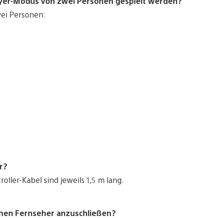
layer-Modus von zwei Personen gespielt werden?
wei Personen:
r?
oller-Kabel sind jeweils 1,5 m lang.
einen Fernseher anzuschließen?