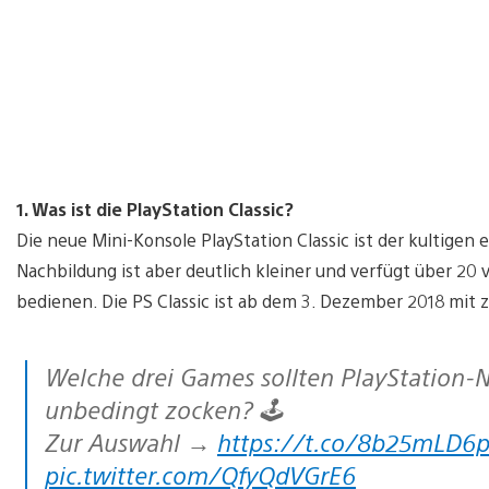
1. Was ist die PlayStation Classic?
Die neue Mini-Konsole PlayStation Classic ist der kultige
Nachbildung ist aber deutlich kleiner und verfügt über 20 vo
bedienen. Die PS Classic ist ab dem 3. Dezember 2018 mit 
Welche drei Games sollten PlayStation-Newbies eurer Meinung 🤔 nach
unbedingt zocken? 🕹️
Zur Auswahl →
https://t.co/8b25mLD6
pic.twitter.com/QfyQdVGrE6