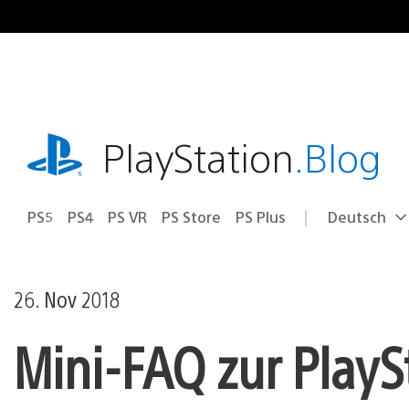
Zum
Inhalt
springen
playstation.com
PlayStation
.Blog
PS5
PS4
PS VR
PS Store
PS Plus
Deutsch
Select
Aktuelle
a
Region:
region
26. Nov 2018
Mini-FAQ zur PlaySt