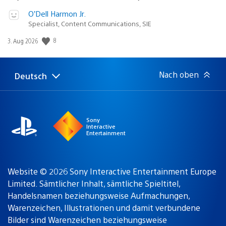
O’Dell Harmon Jr.
Specialist, Content Communications, SIE
8
Veröffentlichungsdatum:
3. Aug 2026
Nach oben
Deutsch
Select
Aktuelle
a
Region:
region
Sony
Interactive
Entertainment
Website © 2026 Sony Interactive Entertainment Europe
Limited. Sämtlicher Inhalt, sämtliche Spieltitel,
Handelsnamen beziehungsweise Aufmachungen,
Warenzeichen, Illustrationen und damit verbundene
Bilder sind Warenzeichen beziehungsweise