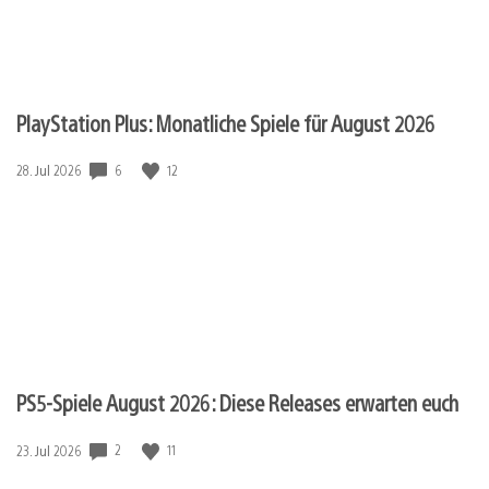
PlayStation Plus: Monatliche Spiele für August 2026
6
12
Veröffentlichungsdatum:
28. Jul 2026
PS5-Spiele August 2026: Diese Releases erwarten euch
2
11
Veröffentlichungsdatum:
23. Jul 2026