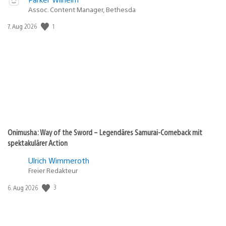
Assoc. Content Manager, Bethesda
1
Veröffentlichungsdatum:
7. Aug 2026
Onimusha: Way of the Sword – Legendäres Samurai-Comeback mit
spektakulärer Action
Ulrich Wimmeroth
Freier Redakteur
3
Veröffentlichungsdatum:
6. Aug 2026