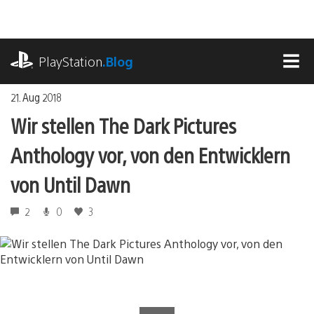
Zum
Inhalt
springen
playstation.com
PlayStation
.Blog
MEN
21. Aug 2018
Wir stellen The Dark Pictures
Anthology vor, von den Entwicklern
von Until Dawn
2
0
3