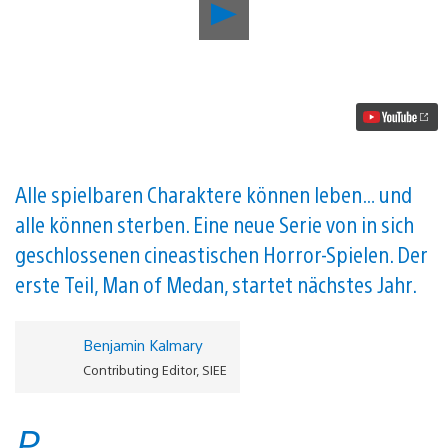
Wir
stellen
The
Dark
Pictures
Anthology
vor,
von
den
Entwicklern
von
Alle spielbaren Charaktere können leben… und
Until
alle können sterben. Eine neue Serie von in sich
Dawn
Video
geschlossenen cineastischen Horror-Spielen. Der
abspielen
erste Teil, Man of Medan, startet nächstes Jahr.
Benjamin Kalmary
Contributing Editor, SIEE
P