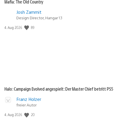
Mafia: The Old Country
Josh Zammit
Design Director, Hangar 13
89
Veröffentlichungsdatum:
4. Aug 2026
Halo: Campaign Evolved angespielt: Der Master Chief betritt PS5
Franz Holzer
freier Autor
20
Veröffentlichungsdatum:
4. Aug 2026