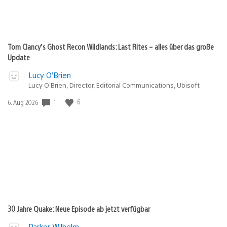
Tom Clancy’s Ghost Recon Wildlands: Last Rites – alles über das große
Update
Lucy O’Brien
Lucy O’Brien, Director, Editorial Communications, Ubisoft
1
6
Veröffentlichungsdatum:
6. Aug 2026
30 Jahre Quake: Neue Episode ab jetzt verfügbar
Parker Wilhelm