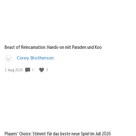
Beast of Reincarnation: Hands-on mit Paraden und Koo
Corey Brotherson
1
3
Veröffentlichungsdatum:
3. Aug 2026
Players’ Choice: Stimmt für das beste neue Spiel im Juli 2026